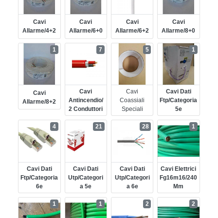
Cavi
Cavi
Cavi
Cavi
Allarme/4+2
Allarme/6+0
Allarme/6+2
Allarme/8+0
1
7
5
1
Cavi
Cavi
Cavi Dati
Cavi
Antincendio/
Coassiali
Ftp/categoria
Allarme/8+2
2 Conduttori
Speciali
5e
4
21
28
1
Cavi Dati
Cavi Dati
Cavi Dati
Cavi Elettrici
Ftp/categoria
Utp/categori
Utp/categori
Fg16m16/240
6e
A 5e
A 6e
Mm
1
1
2
2