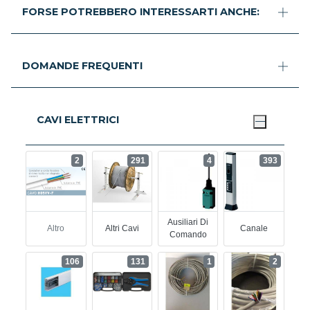
FORSE POTREBBERO INTERESSARTI ANCHE:
DOMANDE FREQUENTI
CAVI ELETTRICI
2
291
4
393
Ausiliari Di
Altro
Altri Cavi
Canale
Comando
106
131
1
2