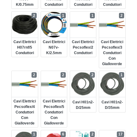
K/0.75mm
Conduttori
Conduttori
Conduttori
2
1
1
2
Cavi Elettrici
Cavi Elettrici
Cavi Elettrici
Cavi Elettrici
H07rnf/5
N07v-
Pecsoflex/2
Pecsoflex/3
Conduttori
K/2.5mm
Conduttori
Conduttori
Con
Gialloverde
2
2
2
1
Cavi Elettrici
Cavi Elettrici
Cavi H01n2-
Cavi H01n2-
Pecsoflex/4
Pecsoflex/5
D/25mm
D/35mm
Conduttori
Conduttori
Con
Con
Gialloverde
Gialloverde
1
6
2
17