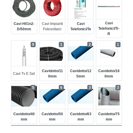
Cavi
Cavi H01n2-
Cavi Impianti
Cavi
Telefonici/tr-
D/50mm
Fotovoltaici
Telefonici/te
R
9
1
2
1
Cavidotto/11
Cavidotto/12
Cavidotto/16
Cavi Tv E Sat
0mm
5mm
0mm
5
6
3
3
Cavidotto/40
Cavidotto/50
Cavidotto/63
Cavidotto/75
Mm
Mm
Mm
Mm