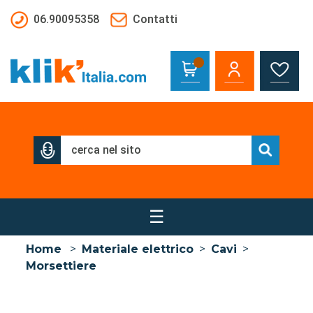
Salta al contenuto principale
06.90095358
Contatti
☰
Home
>
Materiale elettrico
>
Cavi
>
Morsettiere