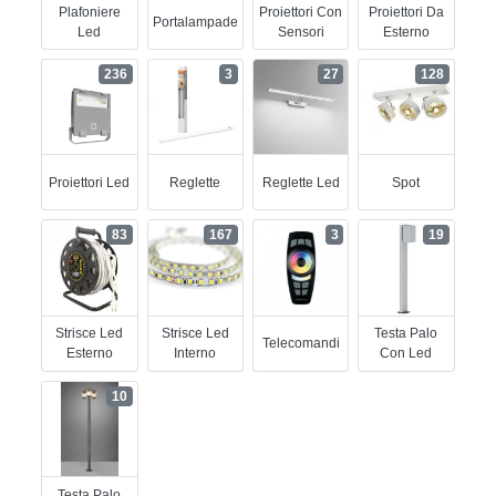
Plafoniere
Proiettori Con
Proiettori Da
Portalampade
Led
Sensori
Esterno
236
3
27
128
Proiettori Led
Reglette
Reglette Led
Spot
83
167
3
19
Strisce Led
Strisce Led
Testa Palo
Telecomandi
Esterno
Interno
Con Led
10
Testa Palo