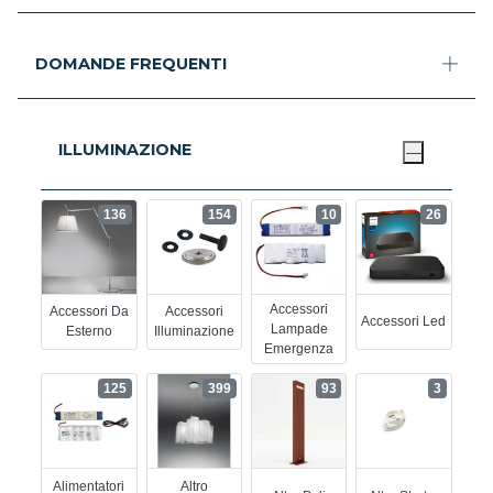
DOMANDE FREQUENTI
ILLUMINAZIONE
136
154
10
26
Accessori
Accessori Da
Accessori
Accessori Led
Lampade
Esterno
Illuminazione
Emergenza
125
399
93
3
Alimentatori
Altro