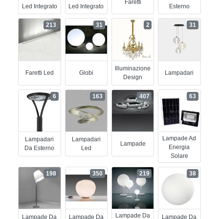
Faretti
Led Integrato
Led Integrato
Esterno
213
31
2
31
Illuminazione
Faretti Led
Globi
Lampadari
Design
6
163
407
63
Lampade Ad
Lampadari
Lampadari
Lampade
Energia
Da Esterno
Led
Solare
198
350
219
38
Lampade Da
Lampade Da
Lampade Da
Lampade Da