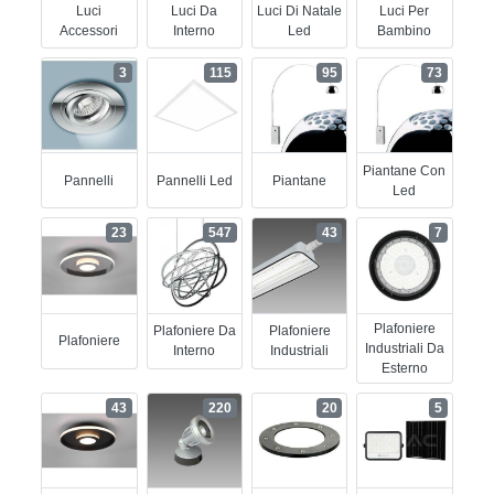
Luci
Luci Da
Luci Di Natale
Luci Per
Accessori
Interno
Led
Bambino
3
115
95
73
Piantane Con
Pannelli
Pannelli Led
Piantane
Led
23
547
43
7
Plafoniere
Plafoniere Da
Plafoniere
Plafoniere
Industriali Da
Interno
Industriali
Esterno
43
220
20
5