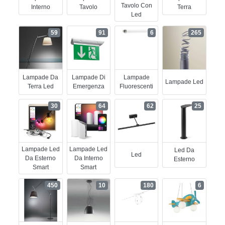
Tavolo Con
Interno
Tavolo
Terra
Led
59
91
6
265
Lampade Da
Lampade Di
Lampade
Lampade Led
Terra Led
Emergenza
Fluorescenti
30
64
62
25
Lampade Led
Lampade Led
Led Da
Led
Da Esterno
Da Interno
Esterno
Smart
Smart
450
10
180
6