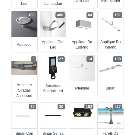
Altro Pali
Altro Starter
Led
Lampadari
180
480
84
151
Applique Con
Applique Da
Applique Da
Applique
Led
Esterno
Interno
3
27
14
108
Armature
Armature
Artemide
Binari
Stradali
Stradali Led
Accessori
79
30
152
117
Binari Con
Binari Senza
Faretti Da