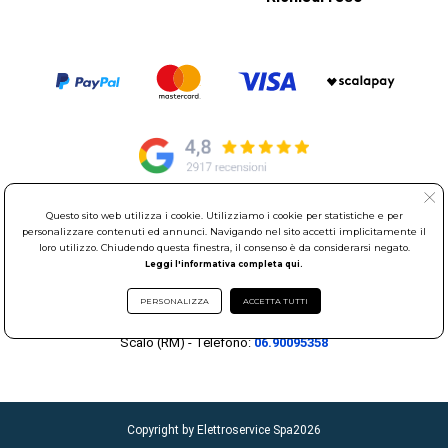
Questo sito web utilizza i cookie. Utilizziamo i cookie per statistiche e per
© Elettroservice Spa - Sede Legale: Via Leonardo da Vinci, 40 -
personalizzare contenuti ed annunci. Navigando nel sito accetti implicitamente il
00015 Monterotondo Scalo (RM)
loro utilizzo. Chiudendo questa finestra, il consenso è da considerarsi negato.
Partita Iva: 01586761007 - Codice Fiscale: 06634500588 Capitale
Leggi l'informativa completa qui.
Sociale 1.600.000,00 Euro i.v. Iscritto al Registro delle Imprese di
PERSONALIZZA
ACCETTA TUTTI
Roma REA: RM-535144
Sede Operativa: Via Leonardo da Vinci, 40 - 00015 Monterotondo
Scalo (RM) - Telefono:
06.90095358
Copyright by Elettroservice Spa
2026