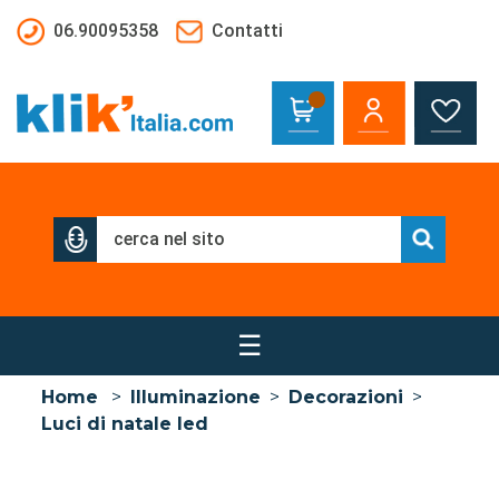
Salta al contenuto principale
06.90095358
Contatti
☰
Home
>
Illuminazione
>
Decorazioni
>
Luci di natale led