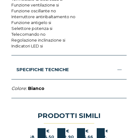
Funzione ventilazione si
Funzione oscillante no
Interruttore antiribaltamento no
Funzione antigelo si
Selettore potenza si
Telecomando no
Regolazione inclinazione si
Indicatori LED si
SPECIFICHE TECNICHE
Colore:
Bianco
PRODOTTI SIMILI
E
DE
BLACK
WESTIM
DE
VORTICE
VORTICE
ZEPHIR
€
€
€
€
€
€
€
LONGHI
&
LONGHI
Termoventilatore
Termoventilatore
Scaldatutto
ZEPHIR
74,90
29,38
24,50
32,90
65,66
52,90
32,90