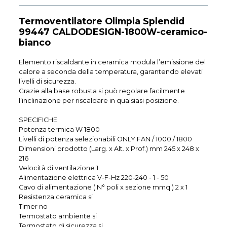
Termoventilatore Olimpia Splendid
99447 CALDODESIGN-1800W-ceramico-
bianco
Elemento riscaldante in ceramica modula l’emissione del
calore a seconda della temperatura, garantendo elevati
livelli di sicurezza.
Grazie alla base robusta si può regolare facilmente
l’inclinazione per riscaldare in qualsiasi posizione.
SPECIFICHE
Potenza termica W 1800
Livelli di potenza selezionabili ONLY FAN / 1000 / 1800
Dimensioni prodotto (Larg. x Alt. x Prof.) mm 245 x 248 x
216
Velocità di ventilazione 1
Alimentazione elettrica V-F-Hz 220-240 - 1 - 50
Cavo di alimentazione ( N° poli x sezione mmq ) 2 x 1
Resistenza ceramica si
Timer no
Termostato ambiente si
Termostato di sicurezza si