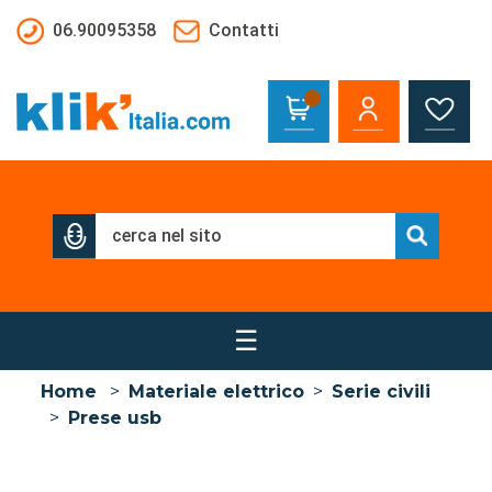
Salta al contenuto principale
06.90095358
Contatti
☰
Home
>
Materiale elettrico
>
Serie civili
>
Prese usb