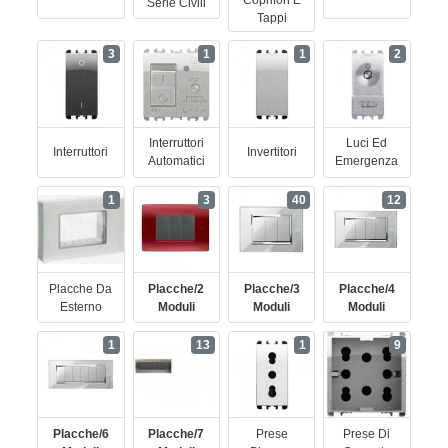
Coprifori E
Serie Civili
Tappi
3
1
1
2
Interruttori
Luci Ed
Interruttori
Invertitori
Automatici
Emergenza
1
3
40
12
Placche Da
Placche/2
Placche/3
Placche/4
Esterno
Moduli
Moduli
Moduli
1
13
1
9
Placche/6
Placche/7
Prese
Prese Di