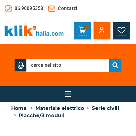
Salta al contenuto principale
06.90095358
Contatti
☰
Home
>
Materiale elettrico
>
Serie civili
>
Placche/3 moduli