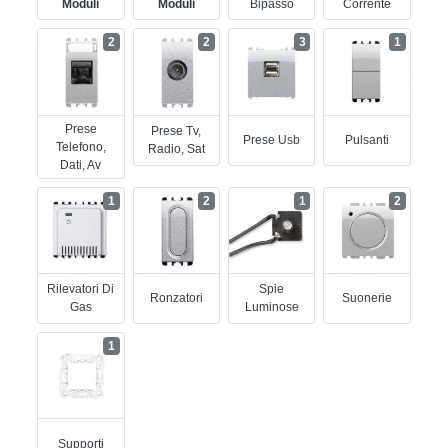
Moduli
Moduli
Bipasso
Corrente
2
2
3
1
Prese
Prese Tv,
Prese Usb
Pulsanti
Telefono,
Radio, Sat
Dati, Av
1
2
1
2
Rilevatori Di
Spie
Ronzatori
Suonerie
Gas
Luminose
1
Supporti