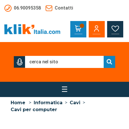
Salta al contenuto principale
06.90095358
Contatti
☰
Home
>
Informatica
>
Cavi
>
Cavi per computer