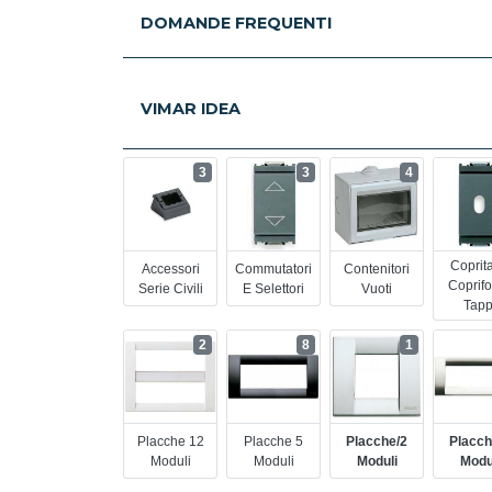
DOMANDE FREQUENTI
VIMAR IDEA
3
3
4
Coprita
Accessori
Commutatori
Contenitori
Coprifo
Serie Civili
E Selettori
Vuoti
Tapp
2
8
1
Placche 12
Placche 5
Placche/2
Placch
Moduli
Moduli
Moduli
Modu