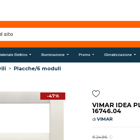
ateriale Elettrico
Illuminazione
Promo
Climatizzazione
ili
>
Placche/6 moduli
-47%
VIMAR IDEA P
16746.04
VIMAR
di
€ 24,96