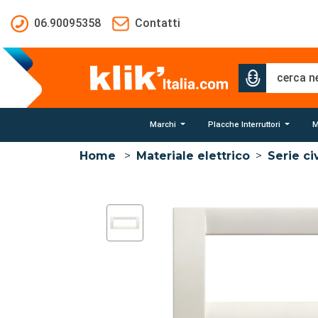
Salta al contenuto principale
06.90095358
Contatti
Marchi
Placche Interruttori
M
Home
>
Materiale elettrico
>
Serie civ