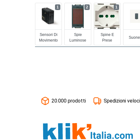
1
2
1
Sensori Di
Spie
Spine E
Suone
Movimento
Luminose
Prese
20.000 prodotti
Spedizioni veloc