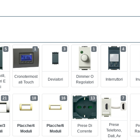
5
1
3
1
4
sti,
Cronotermost
Dimmer O
Deviatori
Interruttori
Inv
ri E
Ati Touch
Regolatori
i
21
18
16
13
7
Prese
e/3
Placche/4
Placche/6
Prese Di
Pr
Telefono,
li
Moduli
Moduli
Corrente
Rad
Dati, Av