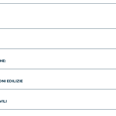
HE:
I EDILIZIE
ILI