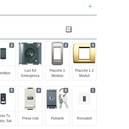
2
3
2
4
Luci Ed
Placche 1
Placche 1-2
ertitori
Emergenza
Modulo
Moduli
5
4
8
1
ese Tv,
Prese Usb
Pulsanti
Ronzatori
io, Sat