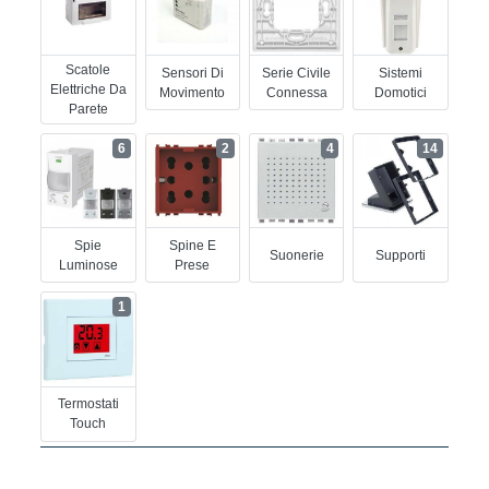
Scatole
Sensori Di
Serie Civile
Sistemi
Elettriche Da
Movimento
Connessa
Domotici
Parete
6
2
4
14
Spie
Spine E
Suonerie
Supporti
Luminose
Prese
1
Termostati
Touch