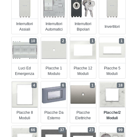
Interruttori
Interruttori
Interruttori
Invertitori
Assiali
Automatici
Bipolari
10
2
1
1
Luci Ed
Placche 1
Placche 12
Placche 5
Emergenza
Modulo
Moduli
Moduli
4
6
1
18
Placche 8
Placche Da
Placche
Placche/2
Moduli
Esterno
Elettriche
Moduli
66
37
23
99