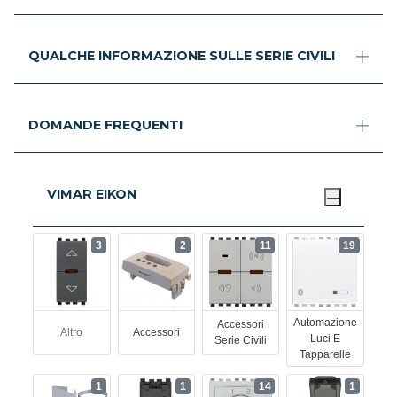
QUALCHE INFORMAZIONE SULLE SERIE CIVILI
DOMANDE FREQUENTI
VIMAR EIKON
3
2
11
19
Automazione
Accessori
Altro
Accessori
Luci E
Serie Civili
Tapparelle
1
1
14
1