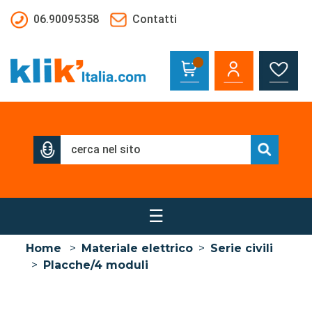
Salta al contenuto principale
06.90095358
Contatti
☰
Home
>
Materiale elettrico
>
Serie civili
>
Placche/4 moduli