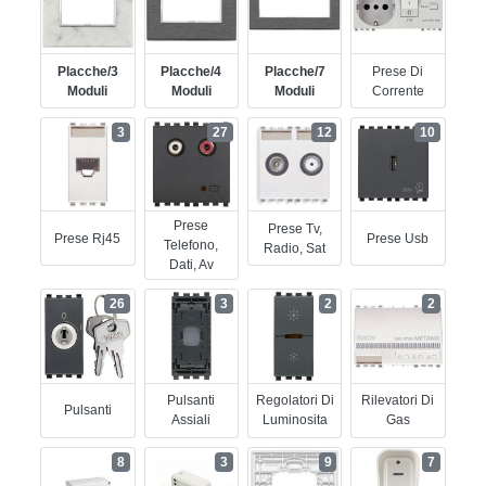
Placche/3
Placche/4
Placche/7
Prese Di
Moduli
Moduli
Moduli
Corrente
3
27
12
10
Prese
Prese Tv,
Prese Rj45
Prese Usb
Telefono,
Radio, Sat
Dati, Av
26
3
2
2
Pulsanti
Regolatori Di
Rilevatori Di
Pulsanti
Assiali
Luminosita
Gas
8
3
9
7