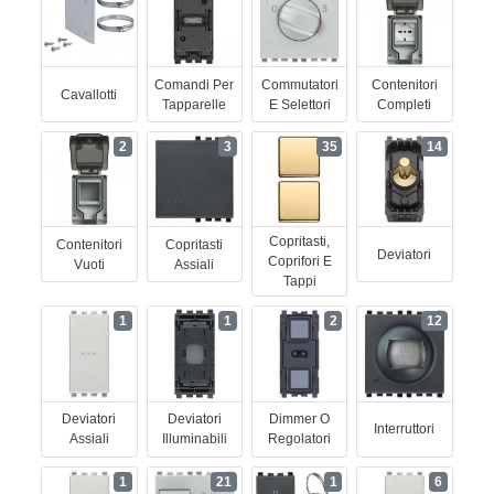
Comandi Per
Commutatori
Contenitori
Cavallotti
Tapparelle
E Selettori
Completi
2
3
35
14
Copritasti,
Contenitori
Copritasti
Deviatori
Coprifori E
Vuoti
Assiali
Tappi
1
1
2
12
Deviatori
Deviatori
Dimmer O
Interruttori
Assiali
Illuminabili
Regolatori
1
21
1
6