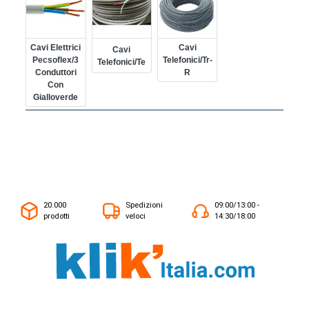
Cavi Elettrici
Cavi
Cavi
Pecsoflex/3
Telefonici/tr-
Telefonici/te
Conduttori
R
Con
Gialloverde
20.000
Spedizioni
09:00/13:00 -
prodotti
veloci
14:30/18:00