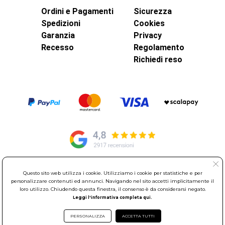
Ordini e Pagamenti
Sicurezza
Spedizioni
Cookies
Garanzia
Privacy
Recesso
Regolamento
Richiedi reso
Questo sito web utilizza i cookie. Utilizziamo i cookie per statistiche e per
© Elettroservice Spa - Sede Legale: Via Leonardo da Vinci, 40 -
personalizzare contenuti ed annunci. Navigando nel sito accetti implicitamente il
00015 Monterotondo Scalo (RM)
loro utilizzo. Chiudendo questa finestra, il consenso è da considerarsi negato.
Partita Iva: 01586761007 - Codice Fiscale: 06634500588 Capitale
Leggi l'informativa completa qui.
Sociale 1.600.000,00 Euro i.v. Iscritto al Registro delle Imprese di
Roma REA: RM-535144
PERSONALIZZA
ACCETTA TUTTI
Sede Operativa: Via Leonardo da Vinci, 40 - 00015 Monterotondo