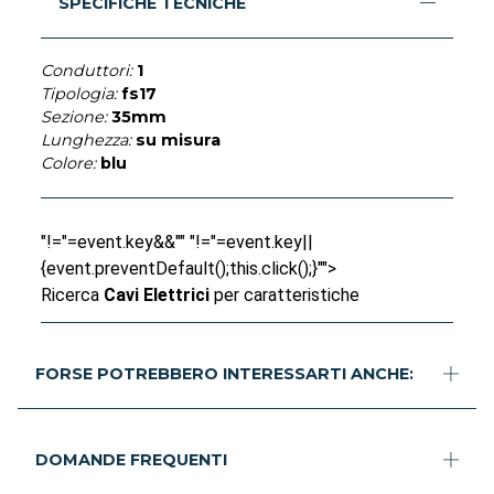
SPECIFICHE TECNICHE
Conduttori:
1
Tipologia:
fs17
Sezione:
35mm
Lunghezza:
su misura
Colore:
blu
"!="=event.key&&"" "!="=event.key||
{event.preventDefault();this.click();}"">
Ricerca
Cavi Elettrici
per caratteristiche
FORSE POTREBBERO INTERESSARTI ANCHE:
DOMANDE FREQUENTI