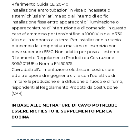
Riferimento Guida CEI 20-40:
Installazione entro tubazioni in vista o incassate o
sistemi chiusi similari, ma solo all'interno di edifici.
Installazione fissa entro apparecchi di illuminazione o
apparecchiature di interruzione e di comando; in questo
caso e' ammesso per tensioni fino a 1000 V in c.a. e 750
V in c.c. in rapporto alla terra. Per installazione a rischio
di incendio la temperatura massima di esercizio non
deve superare i 55°C. Non adatto per posa all'esterno.
Riferimento Regolamento Prodotti da Costruzione
305/2011/UE e Norma EN 50575:
Cavi adatti all'alimentazione elettrica in costruzioni
ed altre opere di ingegneria civile con l'obiettivo di
limitare la produzione e la diffusione di fuoco e di fumo,
rispondenti al Regolamento Prodotti da Costruzione
(CPR)
IN BASE ALLE METRATURE DI CAVO POTREBBE
ESSERE RICHIESTO IL SUPPLEMENTO PER LA
BOBINA