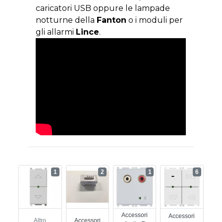
caricatori USB oppure le lampade
notturne della
Fanton
o i moduli per
gli allarmi
Lince
.
1
2
1
6
Accessori
Accessori
Altro
Accessori