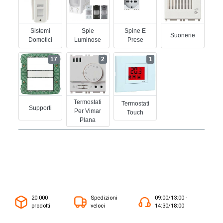
Sistemi
Spie
Spine E
Suonerie
Domotici
Luminose
Prese
17
2
1
Termostati
Termostati
Supporti
Per Vimar
Touch
Plana
20.000
Spedizioni
09:00/13:00 -
prodotti
veloci
14:30/18:00