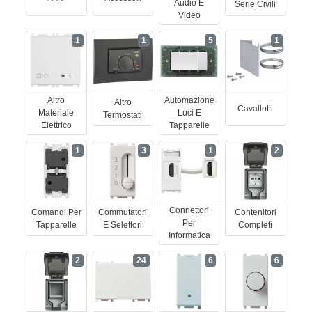
Audio E
Serie Civili
Video
1
1
5
1
Altro
Automazione
Altro
Cavallotti
Materiale
Luci E
Termostati
Elettrico
Tapparelle
1
3
1
2
Connettori
Comandi Per
Commutatori
Contenitori
Per
Tapparelle
E Selettori
Completi
Informatica
2
24
6
6