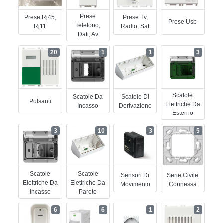
Prese
Prese Rj45,
Prese Tv,
Prese Usb
Telefono,
Rj11
Radio, Sat
Dati, Av
20
1
1
3
Scatole
Scatole Da
Scatole Di
Pulsanti
Elettriche Da
Incasso
Derivazione
Esterno
3
10
3
5
Scatole
Scatole
Sensori Di
Serie Civile
Elettriche Da
Elettriche Da
Movimento
Connessa
Incasso
Parete
6
6
1
2