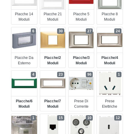
Placche 14
Placche 21
Placche 5
Placche 8
Moduli
Moduli
Moduli
Moduli
6
30
27
24
Placche Da
Placche/2
Placche/3
Placche/4
Esterno
Moduli
Moduli
Moduli
4
23
96
1
Placche/6
Placche/7
Prese Di
Prese
Moduli
Moduli
Corrente
Elettriche
1
15
10
12