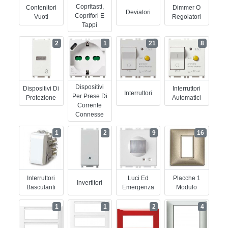
Copritasti,
Contenitori
Dimmer O
Deviatori
Coprifori E
Vuoti
Regolatori
Tappi
2
1
21
8
Dispositivi
Dispositivi Di
Interruttori
Interruttori
Per Prese Di
Protezione
Automatici
Corrente
Connesse
1
2
9
16
Interruttori
Luci Ed
Placche 1
Invertitori
Basculanti
Emergenza
Modulo
1
1
2
4