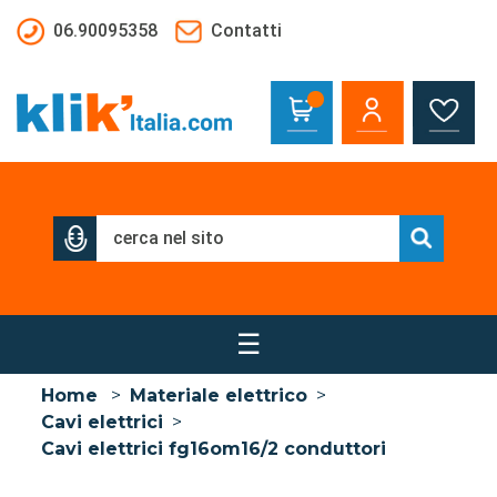
Salta al contenuto principale
06.90095358
Contatti
☰
Home
>
Materiale elettrico
>
Cavi elettrici
>
Cavi elettrici fg16om16/2 conduttori