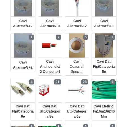
Cavi
Cavi
Cavi
Cavi
Allarme/4+2
Allarme/6+0
Allarme/6+2
Allarme/8+0
1
7
5
1
Cavi
Cavi
Cavi Dati
Cavi
Antincendio/
Coassiali
Ftp/categoria
Allarme/8+2
2 Conduttori
Speciali
5e
4
21
28
1
Cavi Dati
Cavi Dati
Cavi Dati
Cavi Elettrici
Ftp/categoria
Utp/categori
Utp/categori
Fg16m16/240
6e
A 5e
A 6e
Mm
1
1
2
2