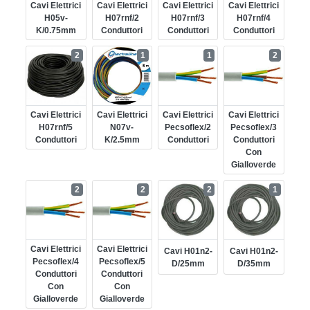
Cavi Elettrici
Cavi Elettrici
Cavi Elettrici
Cavi Elettrici
H05v-
H07rnf/2
H07rnf/3
H07rnf/4
K/0.75mm
Conduttori
Conduttori
Conduttori
2
1
1
2
Cavi Elettrici
Cavi Elettrici
Cavi Elettrici
Cavi Elettrici
H07rnf/5
N07v-
Pecsoflex/2
Pecsoflex/3
Conduttori
K/2.5mm
Conduttori
Conduttori
Con
Gialloverde
2
2
2
1
Cavi Elettrici
Cavi Elettrici
Cavi H01n2-
Cavi H01n2-
Pecsoflex/4
Pecsoflex/5
D/25mm
D/35mm
Conduttori
Conduttori
Con
Con
Gialloverde
Gialloverde