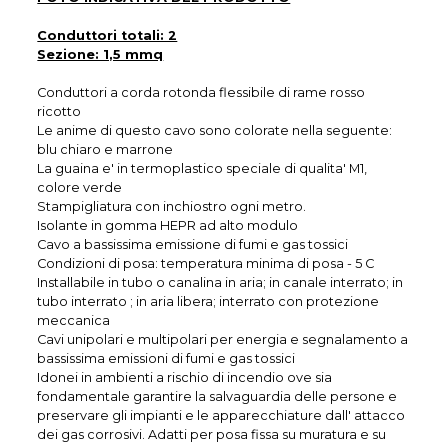
Conduttori totali: 2
Sezione: 1,5 mmq
Conduttori a corda rotonda flessibile di rame rosso
ricotto
Le anime di questo cavo sono colorate nella seguente:
blu chiaro e marrone
La guaina e' in termoplastico speciale di qualita' M1,
colore verde
Stampigliatura con inchiostro ogni metro.
Isolante in gomma HEPR ad alto modulo
Cavo a bassissima emissione di fumi e gas tossici
Condizioni di posa: temperatura minima di posa - 5 C
Installabile in tubo o canalina in aria; in canale interrato; in
tubo interrato ; in aria libera; interrato con protezione
meccanica
Cavi unipolari e multipolari per energia e segnalamento a
bassissima emissioni di fumi e gas tossici
Idonei in ambienti a rischio di incendio ove sia
fondamentale garantire la salvaguardia delle persone e
preservare gli impianti e le apparecchiature dall' attacco
dei gas corrosivi. Adatti per posa fissa su muratura e su