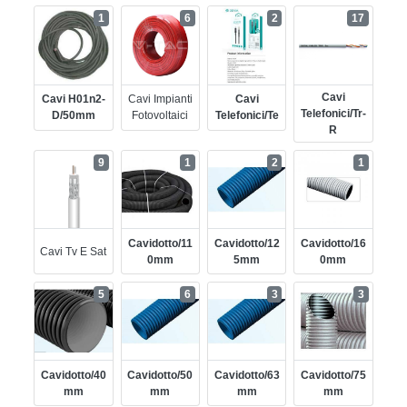
1
6
2
17
Cavi
Cavi H01n2-
Cavi Impianti
Cavi
Telefonici/tr-
D/50mm
Fotovoltaici
Telefonici/te
R
9
1
2
1
Cavidotto/11
Cavidotto/12
Cavidotto/16
Cavi Tv E Sat
0mm
5mm
0mm
5
6
3
3
Cavidotto/40
Cavidotto/50
Cavidotto/63
Cavidotto/75
Mm
Mm
Mm
Mm