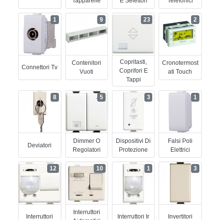
Tapparelle
E Selettori
Telefonici
1
9
23
2
Copritasti,
Contenitori
Cronotermost
Connettori Tv
Coprifori E
Vuoti
Ati Touch
Tappi
8
5
3
1
Dimmer O
Dispositivi Di
Falsi Poli
Deviatori
Regolatori
Protezione
Elettrici
12
10
1
3
Interruttori
Interruttori
Interruttori Ir
Invertitori