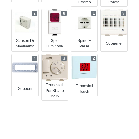
Esterno
Parete
2
8
1
5
Sensori Di
Spie
Spine E
Suonerie
Movimento
Luminose
Prese
4
3
2
Termostati
Termostati
Supporti
Per Bticino
Touch
Matix