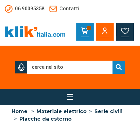
Salta al contenuto principale
06.90095358
Contatti
☰
Home
>
Materiale elettrico
>
Serie civili
>
Placche da esterno