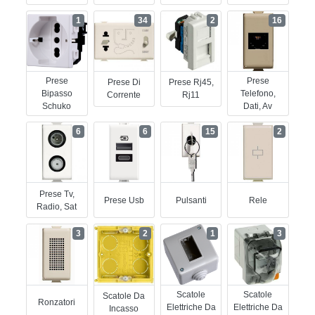
1
34
2
16
Prese
Prese
Prese Di
Prese Rj45,
Bipasso
Telefono,
Corrente
Rj11
Schuko
Dati, Av
6
6
15
2
Prese Tv,
Prese Usb
Pulsanti
Rele
Radio, Sat
3
2
1
3
Scatole
Scatole
Scatole Da
Ronzatori
Elettriche Da
Elettriche Da
Incasso