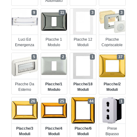
Automatici
9
11
3
3
Luci Ed
Placche 1
Placche 12
Placche
Emergenza
Modulo
Moduli
Copriscatole
5
2
1
37
Placche Da
Placche/1
Placche/18
Placche/2
Esterno
Modulo
Moduli
Moduli
26
25
44
1
Placche/3
Placche/4
Placche/6
Prese
Moduli
Moduli
Moduli
Bipasso