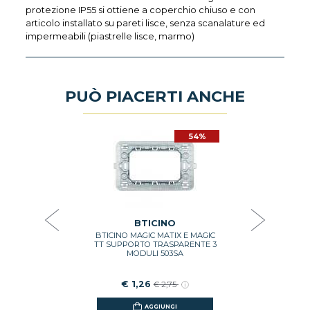
protezione IP55 si ottiene a coperchio chiuso e con
articolo installato su pareti lisce, senza scanalature ed
impermeabili (piastrelle lisce, marmo)
PUÒ PIACERTI ANCHE
54%
54%
O
LACCA 3
PRESA C
OLIMERO
BTICINO 
TINATO
BI
OS
€ 5
,48
BTICINO
BTICINO MAGIC MATIX E MAGIC
GI
TT SUPPORTO TRASPARENTE 3
MODULI 503SA
€ 1,26
€ 2,75
AGGIUNGI