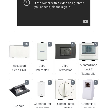
10
3
1
5
Automazione
Accessori
Altro
Altro
Luci E
Serie Civili
Interruttori
Termostati
Tapparelle
1
1
2
1
Comandi Per
Commutatori
Connettori
Canale