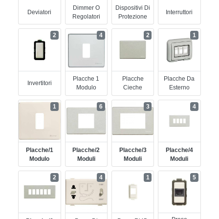
Dimmer O
Dispositivi Di
Deviatori
Interruttori
Regolatori
Protezione
2
4
2
1
Placche 1
Placche
Placche Da
Invertitori
Modulo
Cieche
Esterno
1
6
3
4
Placche/1
Placche/2
Placche/3
Placche/4
Modulo
Moduli
Moduli
Moduli
2
4
1
5