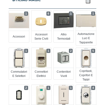
BTICINO MAGIC
1
6
1
1
Automazione
Accessori
Altro
Accessori
Luci E
Serie Civili
Termostati
Tapparelle
1
1
2
5
Copritasti,
Commutatori
Connettori
Contenitori
Coprifori E
E Selettori
Elettrici
Vuoti
Tappi
2
1
1
4