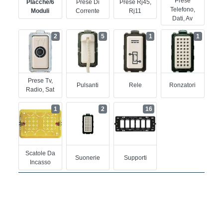
Prese
Placche/6
Prese Di
Prese Rj45,
Telefono,
Moduli
Corrente
Rj11
Dati, Av
2
5
1
1
Prese Tv,
Pulsanti
Rele
Ronzatori
Radio, Sat
1
2
16
Scatole Da
Suonerie
Supporti
Incasso