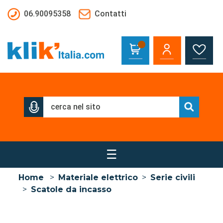
Salta al contenuto principale
06.90095358
Contatti
☰
Home
>
Materiale elettrico
>
Serie civili
>
Scatole da incasso