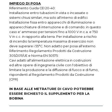
IMPIEGO DI POSA
Riferimento Guida CEI 20-40:
Installazione entro tubazioni in vista o incassate o
sistemi chiusi similari, ma solo all'interno di edifici.
Installazione fissa entro apparecchi di illuminazione o
apparecchiature di interruzione e di comando; in questo
caso e' ammesso per tensioni fino a 1000 V in c.a. e 750
V in c.c. in rapporto alla terra. Per installazione a rischio
di incendio la temperatura massima di esercizio non
deve superare i 55°C. Non adatto per posa all'esterno.
Riferimento Regolamento Prodotti da Costruzione
305/2011/UE e Norma EN 50575:
Cavi adatti all'alimentazione elettrica in costruzioni
ed altre opere di ingegneria civile con l'obiettivo di
limitare la produzione e la diffusione di fuoco e di fumo,
rispondenti al Regolamento Prodotti da Costruzione
(CPR)
IN BASE ALLE METRATURE DI CAVO POTREBBE
ESSERE RICHIESTO IL SUPPLEMENTO PER LA
BOBINA