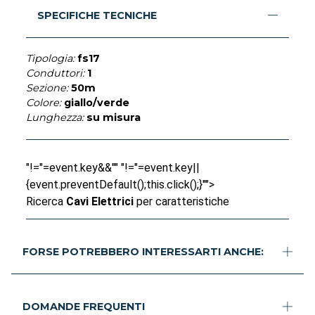
SPECIFICHE TECNICHE
Tipologia:
fs17
Conduttori:
1
Sezione:
50m
Colore:
giallo/verde
Lunghezza:
su misura
"!="=event.key&&"" "!="=event.key||
{event.preventDefault();this.click();}"">
Ricerca
Cavi Elettrici
per caratteristiche
FORSE POTREBBERO INTERESSARTI ANCHE:
DOMANDE FREQUENTI