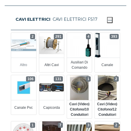
CAVI ELETTRICI
CAVI ELETTRICI FS17
2
291
4
393
Ausiliari Di
Altro
Altri Cavi
Canale
Comando
106
131
1
2
Cavi (video)
Cavi (video)
Canale Pvc
Capicorda
Citofono/10
Citofono/12
Conduttori
Conduttori
1
7
3
2