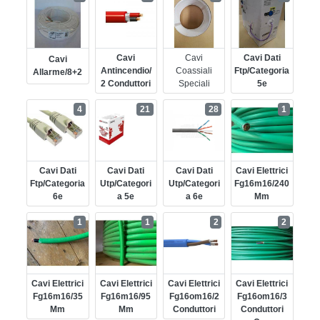
Cavi
Cavi
Cavi Dati
Cavi
Antincendio/
Coassiali
Ftp/categoria
Allarme/8+2
2 Conduttori
Speciali
5e
4
21
28
1
Cavi Dati
Cavi Dati
Cavi Dati
Cavi Elettrici
Ftp/categoria
Utp/categori
Utp/categori
Fg16m16/240
6e
A 5e
A 6e
Mm
1
1
2
2
Cavi Elettrici
Cavi Elettrici
Cavi Elettrici
Cavi Elettrici
Fg16m16/35
Fg16m16/95
Fg16om16/2
Fg16om16/3
Mm
Mm
Conduttori
Conduttori