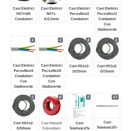
Cavi Elettrici
Cavi Elettrici
Cavi Elettrici
Cavi Elettrici
H07rnf/5
N07v-
Pecsoflex/2
Pecsoflex/3
Conduttori
K/2.5mm
Conduttori
Conduttori
Con
Gialloverde
2
2
2
1
Cavi Elettrici
Cavi Elettrici
Cavi H01n2-
Cavi H01n2-
Pecsoflex/4
Pecsoflex/5
D/25mm
D/35mm
Conduttori
Conduttori
Con
Con
Gialloverde
Gialloverde
1
6
2
17
Cavi
Cavi H01n2-
Cavi Impianti
Cavi
Telefonici/tr-
D/50mm
Fotovoltaici
Telefonici/te