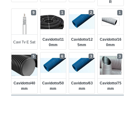
R
9
1
2
1
Cavidotto/11
Cavidotto/12
Cavidotto/16
Cavi Tv E Sat
0mm
5mm
0mm
5
6
3
3
Cavidotto/40
Cavidotto/50
Cavidotto/63
Cavidotto/75
Mm
Mm
Mm
Mm