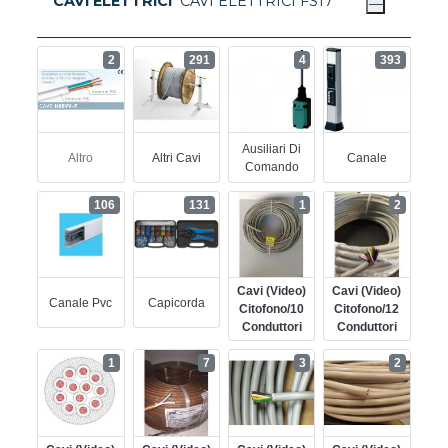
CAVI ELETTRICI
CAVI ELETTRICI FS17
2
291
4
393
Ausiliari Di
Altro
Altri Cavi
Canale
Comando
106
131
1
2
Cavi (video)
Cavi (video)
Canale Pvc
Capicorda
Citofono/10
Citofono/12
Conduttori
Conduttori
1
7
3
2