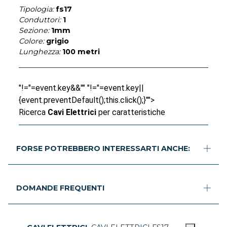
Tipologia:
fs17
Conduttori:
1
Sezione:
1mm
Colore:
grigio
Lunghezza:
100 metri
"!="=event.key&&"" "!="=event.key||
{event.preventDefault();this.click();}"">
Ricerca
Cavi Elettrici
per caratteristiche
FORSE POTREBBERO INTERESSARTI ANCHE:
DOMANDE FREQUENTI