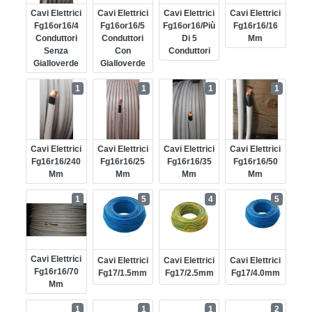
Cavi Elettrici
Cavi Elettrici
Cavi Elettrici
Cavi Elettrici
Fg16or16/4
Fg16or16/5
Fg16or16/più
Fg16r16/16
Conduttori
Conduttori
Di 5
Mm
Senza
Con
Conduttori
Gialloverde
Gialloverde
1
1
1
1
Cavi Elettrici
Cavi Elettrici
Cavi Elettrici
Cavi Elettrici
Fg16r16/240
Fg16r16/25
Fg16r16/35
Fg16r16/50
Mm
Mm
Mm
Mm
1
5
4
5
Cavi Elettrici
Cavi Elettrici
Cavi Elettrici
Cavi Elettrici
Fg16r16/70
Fg17/1.5mm
Fg17/2.5mm
Fg17/4.0mm
Mm
1
1
1
2