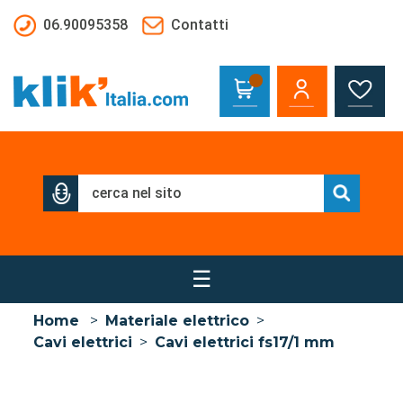
Salta al contenuto principale
06.90095358
Contatti
☰
Home
>
Materiale elettrico
>
Cavi elettrici
>
Cavi elettrici fs17/1 mm