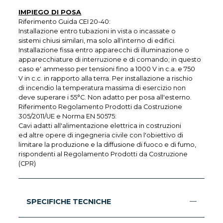
IMPIEGO DI POSA
Riferimento Guida CEI 20-40:
Installazione entro tubazioni in vista o incassate o
sistemi chiusi similari, ma solo all'interno di edifici.
Installazione fissa entro apparecchi di illuminazione o
apparecchiature di interruzione e di comando; in questo
caso e' ammesso per tensioni fino a 1000 V in c.a. e 750
V in c.c. in rapporto alla terra. Per installazione a rischio
di incendio la temperatura massima di esercizio non
deve superare i 55°C. Non adatto per posa all'esterno.
Riferimento Regolamento Prodotti da Costruzione
305/2011/UE e Norma EN 50575:
Cavi adatti all'alimentazione elettrica in costruzioni
ed altre opere di ingegneria civile con l'obiettivo di
limitare la produzione e la diffusione di fuoco e di fumo,
rispondenti al Regolamento Prodotti da Costruzione
(CPR)
SPECIFICHE TECNICHE