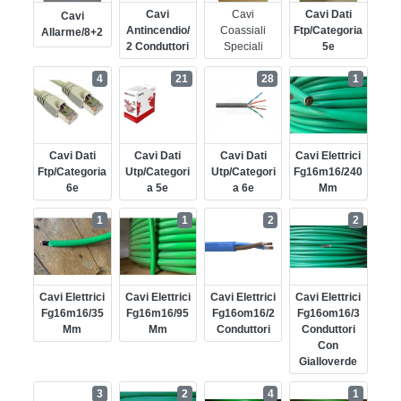
Cavi
Cavi
Cavi Dati
Cavi
Antincendio/
Coassiali
Ftp/categoria
Allarme/8+2
2 Conduttori
Speciali
5e
4
21
28
1
Cavi Dati
Cavi Dati
Cavi Dati
Cavi Elettrici
Ftp/categoria
Utp/categori
Utp/categori
Fg16m16/240
6e
A 5e
A 6e
Mm
1
1
2
2
Cavi Elettrici
Cavi Elettrici
Cavi Elettrici
Cavi Elettrici
Fg16m16/35
Fg16m16/95
Fg16om16/2
Fg16om16/3
Mm
Mm
Conduttori
Conduttori
Con
Gialloverde
3
2
4
1