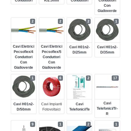
Conduttori
K/2.5mm
Conduttori
Conduttori
Con
Gialloverde
2
2
2
1
Cavi Elettrici
Cavi Elettrici
Cavi H01n2-
Cavi H01n2-
Pecsoflex/4
Pecsoflex/5
D/25mm
D/35mm
Conduttori
Conduttori
Con
Con
Gialloverde
Gialloverde
1
6
2
17
Cavi
Cavi H01n2-
Cavi Impianti
Cavi
Telefonici/tr-
D/50mm
Fotovoltaici
Telefonici/te
R
9
1
2
1