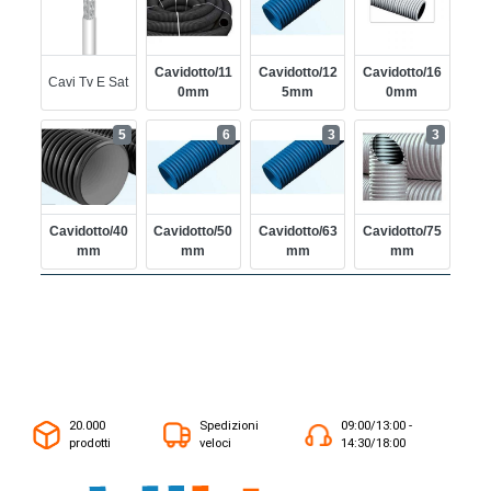
Cavidotto/11
Cavidotto/12
Cavidotto/16
Cavi Tv E Sat
0mm
5mm
0mm
5
6
3
3
Cavidotto/40
Cavidotto/50
Cavidotto/63
Cavidotto/75
Mm
Mm
Mm
Mm
20.000
Spedizioni
09:00/13:00 -
prodotti
veloci
14:30/18:00