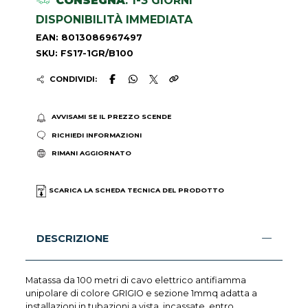
CONSEGNA
: 1-3 GIORNI
DISPONIBILITÀ IMMEDIATA
EAN: 8013086967497
SKU: FS17-1GR/B100
CONDIVIDI:
AVVISAMI SE IL PREZZO SCENDE
RICHIEDI INFORMAZIONI
RIMANI AGGIORNATO
SCARICA LA SCHEDA TECNICA DEL PRODOTTO
DESCRIZIONE
Matassa da 100 metri di cavo elettrico antifiamma
unipolare di colore GRIGIO e sezione 1mmq adatta a
installazioni in tubazioni a vista, incassate, entro