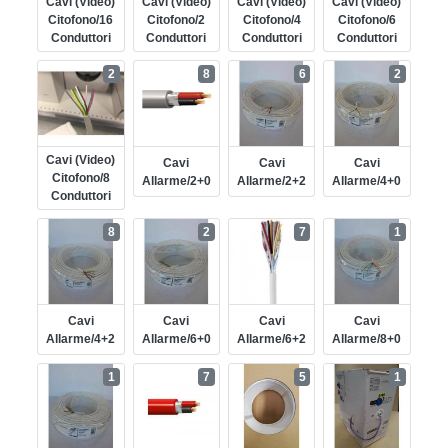
Cavi (video)
Cavi (video)
Cavi (video)
Cavi (video)
Citofono/16
Citofono/2
Citofono/4
Citofono/6
Conduttori
Conduttori
Conduttori
Conduttori
2
8
6
2
Cavi (video)
Cavi
Cavi
Cavi
Citofono/8
Allarme/2+0
Allarme/2+2
Allarme/4+0
Conduttori
8
2
7
1
Cavi
Cavi
Cavi
Cavi
Allarme/4+2
Allarme/6+0
Allarme/6+2
Allarme/8+0
1
7
5
1