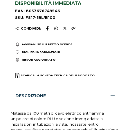
DISPONIBILITÀ IMMEDIATA
EAN: 8053676749546
SKU: FS17-1BL/B100
CONDIVIDI:
AVVISAMI SE IL PREZZO SCENDE
RICHIEDI INFORMAZIONI
RIMANI AGGIORNATO
SCARICA LA SCHEDA TECNICA DEL PRODOTTO
DESCRIZIONE
Matassa da 100 metri di cavo elettrico antifiamma
unipolare di colore BLU e sezione 1mmq adatta a
installazioni in tubazioni a vista, incassate, entro
cancellate, fisse o protette in apparecchi di illuminazione,