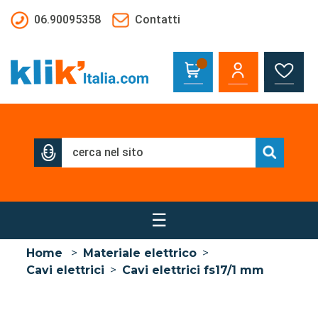
Salta al contenuto principale
06.90095358
Contatti
☰
Home
>
Materiale elettrico
>
Cavi elettrici
>
Cavi elettrici fs17/1 mm