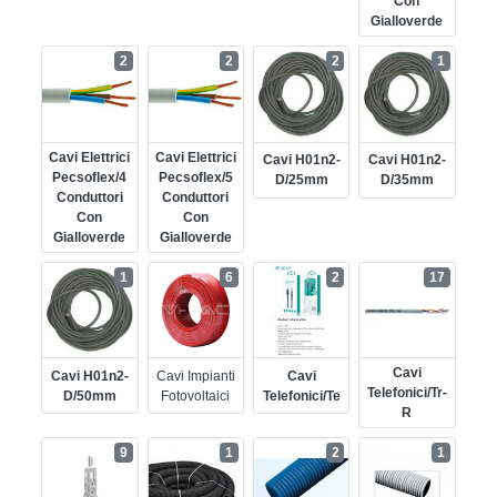
Con
Gialloverde
2
2
2
1
Cavi Elettrici
Cavi Elettrici
Cavi H01n2-
Cavi H01n2-
Pecsoflex/4
Pecsoflex/5
D/25mm
D/35mm
Conduttori
Conduttori
Con
Con
Gialloverde
Gialloverde
1
6
2
17
Cavi
Cavi H01n2-
Cavi Impianti
Cavi
Telefonici/tr-
D/50mm
Fotovoltaici
Telefonici/te
R
9
1
2
1