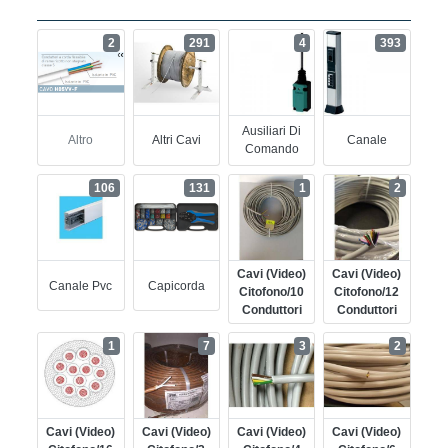
2
291
4
393
Ausiliari Di
Altro
Altri Cavi
Canale
Comando
106
131
1
2
Cavi (video)
Cavi (video)
Canale Pvc
Capicorda
Citofono/10
Citofono/12
Conduttori
Conduttori
1
7
3
2
Cavi (video)
Cavi (video)
Cavi (video)
Cavi (video)