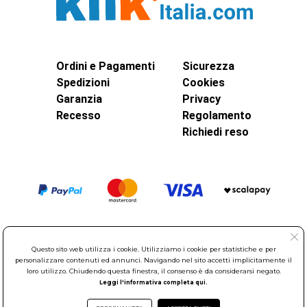
Ordini e Pagamenti
Sicurezza
Spedizioni
Cookies
Garanzia
Privacy
Recesso
Regolamento
Richiedi reso
Questo sito web utilizza i cookie. Utilizziamo i cookie per statistiche e per
personalizzare contenuti ed annunci. Navigando nel sito accetti implicitamente il
loro utilizzo. Chiudendo questa finestra, il consenso è da considerarsi negato.
Leggi l'informativa completa qui.
© Elettroservice Spa - Sede Legale: Via Leonardo da Vinci, 40 -
00015 Monterotondo Scalo (RM)