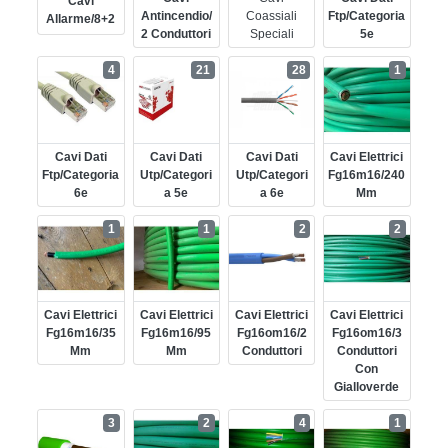
Cavi
Antincendio/
Coassiali
Ftp/categoria
Allarme/8+2
2 Conduttori
Speciali
5e
4
21
28
1
Cavi Dati
Cavi Dati
Cavi Dati
Cavi Elettrici
Ftp/categoria
Utp/categori
Utp/categori
Fg16m16/240
6e
A 5e
A 6e
Mm
1
1
2
2
Cavi Elettrici
Cavi Elettrici
Cavi Elettrici
Cavi Elettrici
Fg16m16/35
Fg16m16/95
Fg16om16/2
Fg16om16/3
Mm
Mm
Conduttori
Conduttori
Con
Gialloverde
3
2
4
1