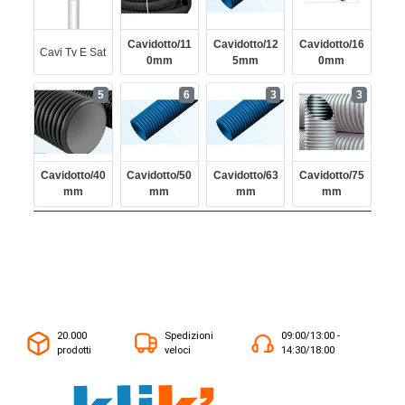
Cavidotto/11
Cavidotto/12
Cavidotto/16
Cavi Tv E Sat
0mm
5mm
0mm
5
6
3
3
Cavidotto/40
Cavidotto/50
Cavidotto/63
Cavidotto/75
Mm
Mm
Mm
Mm
20.000
Spedizioni
09:00/13:00 -
prodotti
veloci
14:30/18:00