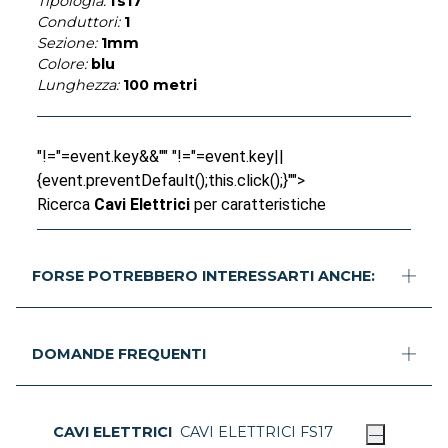
Tipologia:
fs17
Conduttori:
1
Sezione:
1mm
Colore:
blu
Lunghezza:
100 metri
"!="=event.key&&"" "!="=event.key||
{event.preventDefault();this.click();}"">
Ricerca
Cavi Elettrici
per caratteristiche
FORSE POTREBBERO INTERESSARTI ANCHE:
DOMANDE FREQUENTI
CAVI ELETTRICI
CAVI ELETTRICI FS17