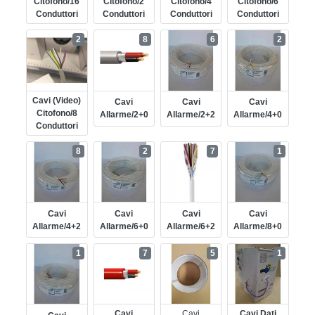
Citofono/16
Citofono/2
Citofono/4
Citofono/6
Conduttori
Conduttori
Conduttori
Conduttori
2
8
6
2
Cavi (video)
Cavi
Cavi
Cavi
Citofono/8
Allarme/2+0
Allarme/2+2
Allarme/4+0
Conduttori
8
2
7
1
Cavi
Cavi
Cavi
Cavi
Allarme/4+2
Allarme/6+0
Allarme/6+2
Allarme/8+0
1
7
5
1
Cavi
Cavi
Cavi Dati