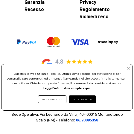
Garanzia
Privacy
Recesso
Regolamento
Richiedi reso
Questo sito web utilizza i cookie. Utilizziamo i cookie per statistiche e per
personalizzare contenuti ed annunci. Navigando nel sito accetti implicitamente il
loro utilizzo. Chiudendo questa finestra, il consenso è da considerarsi negato.
© Elettroservice Spa - Sede Legale: Via Leonardo da Vinci, 40 -
Leggi l'informativa completa qui.
00015 Monterotondo Scalo (RM)
Partita Iva: 01586761007 - Codice Fiscale: 06634500588 Capitale
PERSONALIZZA
ACCETTA TUTTI
Sociale 1.600.000,00 Euro i.v. Iscritto al Registro delle Imprese di
Roma REA: RM-535144
Sede Operativa: Via Leonardo da Vinci, 40 - 00015 Monterotondo
Scalo (RM) - Telefono:
06.90095358