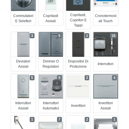
Copritasti,
Commutatori
Copritasti
Cronotermost
Coprifori E
E Selettori
Assiali
Ati Touch
Tappi
3
5
1
16
Deviatori
Dimmer O
Dispositivi Di
Interruttori
Assiali
Regolatori
Protezione
5
9
2
4
Interruttori
Interruttori
Invertitori
Invertitori
Assiali
Automatici
Assiali
1
7
2
1