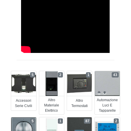
5
2
1
43
Altro
Automazione
Accessori
Altro
Materiale
Luci E
Serie Civili
Termostati
Elettrico
Tapparelle
5
1
87
2