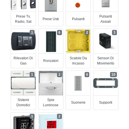
Prese Tv,
Pulsanti
Prese Usb
Pulsanti
Radio, Sat
Assiali
1
6
2
3
Rilevatori Di
Scatole Da
Sensori Di
Ronzatori
Gas
Incasso
Movimento
1
2
6
10
Sistemi
Spie
Suonerie
Supporti
Domotici
Luminose
1
2