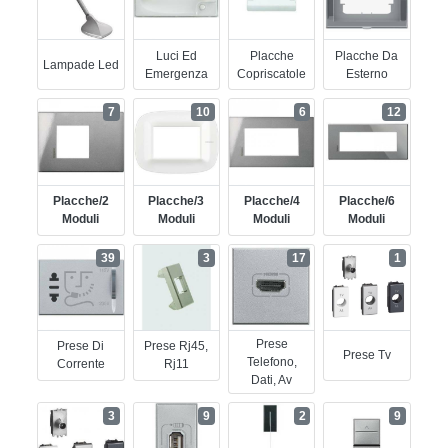
Luci Ed
Placche
Placche Da
Lampade Led
Emergenza
Copriscatole
Esterno
7
10
6
12
Placche/2
Placche/3
Placche/4
Placche/6
Moduli
Moduli
Moduli
Moduli
39
3
17
1
Prese
Prese Di
Prese Rj45,
Prese Tv
Telefono,
Corrente
Rj11
Dati, Av
3
9
2
9