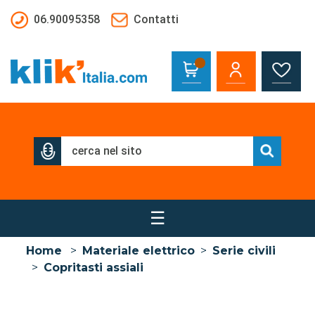
Salta al contenuto principale
06.90095358
Contatti
☰
Home
>
Materiale elettrico
>
Serie civili
>
Copritasti assiali