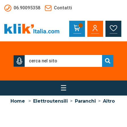
Salta al contenuto principale
06.90095358
Contatti
☰
Home
>
Elettroutensili
>
Paranchi
>
Altro