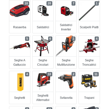
10
20
7
1
Saldatrici
Rasaerba
Saldatrici
Scalpelli Piatti
Inverter
5
6
1
4
Seghe A
Seghe
Seghe
Seghe
Gattuccio
Circolari
Multifunzione
Troncatrici
4
10
2
11
Seghetti
Seghetti
Svitavvita
Trapani
Alternativi