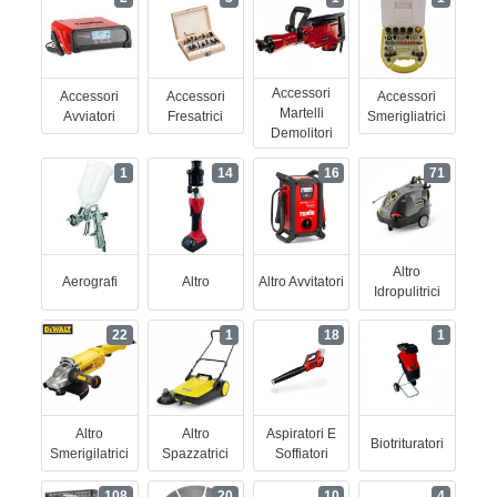
Accessori
Accessori
Accessori
Accessori
Martelli
Avviatori
Fresatrici
Smerigliatrici
Demolitori
1
14
16
71
Altro
Aerografi
Altro
Altro Avvitatori
Idropulitrici
22
1
18
1
Altro
Altro
Aspiratori E
Biotrituratori
Smerigilatrici
Spazzatrici
Soffiatori
108
20
10
4