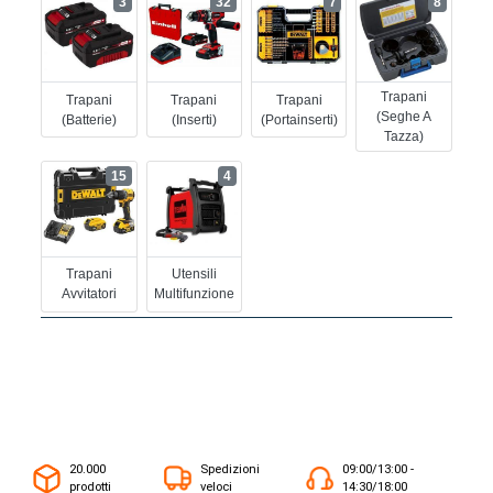
3
32
7
8
Trapani
Trapani
Trapani
Trapani
(seghe A
(batterie)
(inserti)
(portainserti)
Tazza)
15
4
Trapani
Utensili
Avvitatori
Multifunzione
20.000
Spedizioni
09:00/13:00 -
prodotti
veloci
14:30/18:00