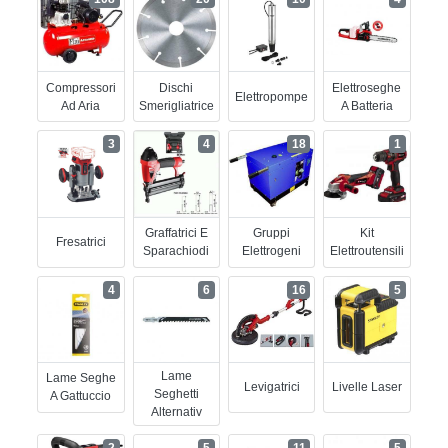
Compressori
Dischi
Elettroseghe
Elettropompe
Ad Aria
Smerigliatrice
A Batteria
3
4
18
1
Graffatrici E
Gruppi
Kit
Fresatrici
Sparachiodi
Elettrogeni
Elettroutensili
4
6
16
5
Lame
Lame Seghe
Levigatrici
Livelle Laser
Seghetti
A Gattuccio
Alternativ
2
5
11
5