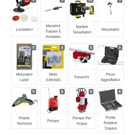
Mandrini
Martelli
Lucidatrici
Miscelatori
Trapani E
Tassellatori
Avvitatori
5
4
5
5
Misuratori
Mole
Pinze
Paranchi
Laser
(utensili)
Aggraffatrici
9
6
9
8
Punte
Pistole
Pompe Per
Pompe
Rotative
Termiche
Acqua
Trapani