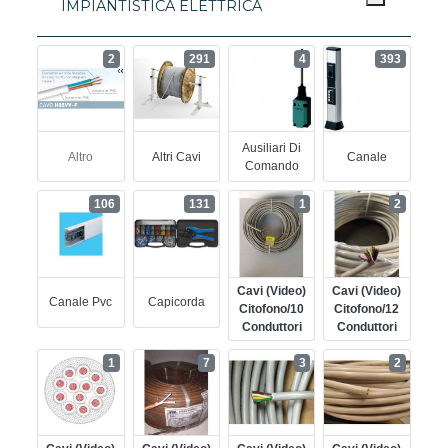
IMPIANTISTICA ELETTRICA
2
291
4
393
Ausiliari Di
Altro
Altri Cavi
Canale
Comando
106
131
1
2
Cavi (video)
Cavi (video)
Canale Pvc
Capicorda
Citofono/10
Citofono/12
Conduttori
Conduttori
1
7
3
2