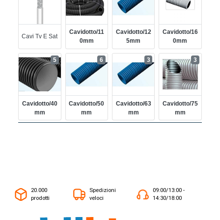
Cavidotto/11
Cavidotto/12
Cavidotto/16
Cavi Tv E Sat
0mm
5mm
0mm
5
6
3
3
Cavidotto/40
Cavidotto/50
Cavidotto/63
Cavidotto/75
Mm
Mm
Mm
Mm
20.000
Spedizioni
09:00/13:00 -
prodotti
veloci
14:30/18:00