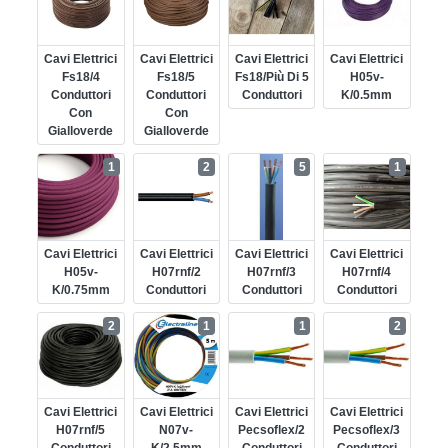
Cavi Elettrici
Cavi Elettrici
Cavi Elettrici
Cavi Elettrici
Fs18/4
Fs18/5
Fs18/più Di 5
H05v-
Conduttori
Conduttori
Conduttori
K/0.5mm
Con
Con
Gialloverde
Gialloverde
1
2
5
1
Cavi Elettrici
Cavi Elettrici
Cavi Elettrici
Cavi Elettrici
H05v-
H07rnf/2
H07rnf/3
H07rnf/4
K/0.75mm
Conduttori
Conduttori
Conduttori
2
1
1
2
Cavi Elettrici
Cavi Elettrici
Cavi Elettrici
Cavi Elettrici
H07rnf/5
N07v-
Pecsoflex/2
Pecsoflex/3
Conduttori
K/2.5mm
Conduttori
Conduttori