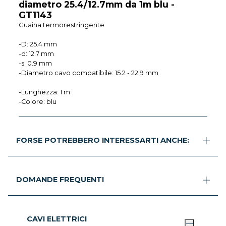
diametro 25.4/12.7mm da 1m blu -
GT1143
Guaina termorestringente
-D: 25.4 mm
-d: 12.7 mm
-s: 0.9 mm
-Diametro cavo compatibile: 15.2 - 22.9 mm
-Lunghezza: 1 m
-Colore: blu
FORSE POTREBBERO INTERESSARTI ANCHE:
DOMANDE FREQUENTI
CAVI ELETTRICI