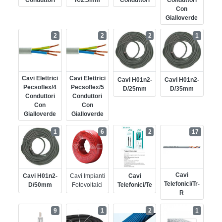
Con
Gialloverde
2
2
2
1
Cavi Elettrici
Cavi Elettrici
Cavi H01n2-
Cavi H01n2-
Pecsoflex/4
Pecsoflex/5
D/25mm
D/35mm
Conduttori
Conduttori
Con
Con
Gialloverde
Gialloverde
1
6
2
17
Cavi
Cavi H01n2-
Cavi Impianti
Cavi
Telefonici/tr-
D/50mm
Fotovoltaici
Telefonici/te
R
9
1
2
1