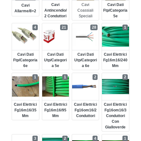
Cavi
Cavi
Cavi Dati
Cavi
Antincendio/
Coassiali
Ftp/categoria
Allarme/8+2
2 Conduttori
Speciali
5e
4
21
28
1
Cavi Dati
Cavi Dati
Cavi Dati
Cavi Elettrici
Ftp/categoria
Utp/categori
Utp/categori
Fg16m16/240
6e
A 5e
A 6e
Mm
1
1
2
2
Cavi Elettrici
Cavi Elettrici
Cavi Elettrici
Cavi Elettrici
Fg16m16/35
Fg16m16/95
Fg16om16/2
Fg16om16/3
Mm
Mm
Conduttori
Conduttori
Con
Gialloverde
3
2
4
1