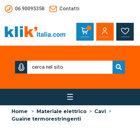
Salta al contenuto principale
06.90095358
Contatti
☰
Home
>
Materiale elettrico
>
Cavi
>
Guaine termorestringenti