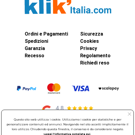
Ordini e Pagamenti
Sicurezza
Spedizioni
Cookies
Garanzia
Privacy
Recesso
Regolamento
Richiedi reso
Questo sito web utilizza i cookie. Utilizziamo i cookie per statistiche e per
personalizzare contenuti ed annunci. Navigando nel sito accetti implicitamente il
loro utilizzo. Chiudendo questa finestra, il consenso è da considerarsi negato.
© Elettroservice Spa - Sede Legale: Via Leonardo da Vinci, 40 -
Leggi l'informativa completa qui.