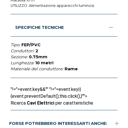
Matassa 10 m
UTILIZZO: Alimentazione apparecchi luminosi.
SPECIFICHE TECNICHE
Tipo:
FEP/PVC
Conduttori:
2
Sezione:
0.75mm
Lunghezza:
10 metri
Materiale del conduttore:
Rame
"!="=event.key&&"" "!="=event.key||
{event.preventDefault();this.click();}"">
Ricerca
Cavi Elettrici
per caratteristiche
FORSE POTREBBERO INTERESSARTI ANCHE: