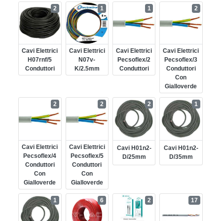
2
1
1
2
Cavi Elettrici
Cavi Elettrici
Cavi Elettrici
Cavi Elettrici
H07rnf/5
N07v-
Pecsoflex/2
Pecsoflex/3
Conduttori
K/2.5mm
Conduttori
Conduttori
Con
Gialloverde
2
2
2
1
Cavi Elettrici
Cavi Elettrici
Cavi H01n2-
Cavi H01n2-
Pecsoflex/4
Pecsoflex/5
D/25mm
D/35mm
Conduttori
Conduttori
Con
Con
Gialloverde
Gialloverde
1
6
2
17