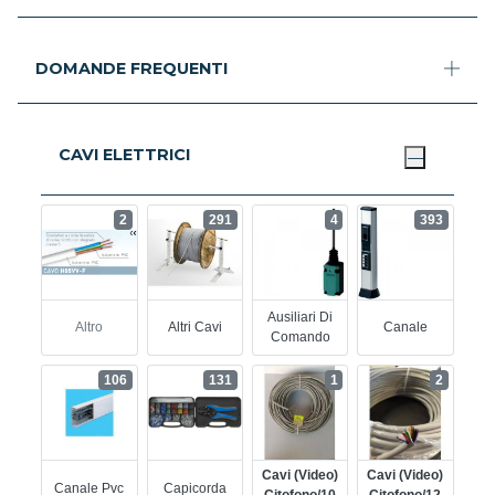
DOMANDE FREQUENTI
CAVI ELETTRICI
2
291
4
393
Ausiliari Di
Altro
Altri Cavi
Canale
Comando
106
131
1
2
Cavi (video)
Cavi (video)
Canale Pvc
Capicorda