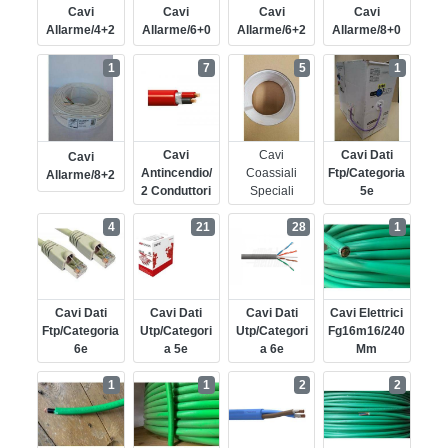
Cavi
Cavi
Cavi
Cavi
Allarme/4+2
Allarme/6+0
Allarme/6+2
Allarme/8+0
1
7
5
1
Cavi
Cavi
Cavi Dati
Cavi
Antincendio/
Coassiali
Ftp/categoria
Allarme/8+2
2 Conduttori
Speciali
5e
4
21
28
1
Cavi Dati
Cavi Dati
Cavi Dati
Cavi Elettrici
Ftp/categoria
Utp/categori
Utp/categori
Fg16m16/240
6e
A 5e
A 6e
Mm
1
1
2
2