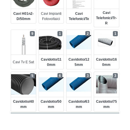
Cavi
Cavi H01n2-
Cavi Impianti
Cavi
Telefonici/tr-
D/50mm
Fotovoltaici
Telefonici/te
R
9
1
2
1
Cavidotto/11
Cavidotto/12
Cavidotto/16
Cavi Tv E Sat
0mm
5mm
0mm
5
6
3
3
Cavidotto/40
Cavidotto/50
Cavidotto/63
Cavidotto/75
Mm
Mm
Mm
Mm