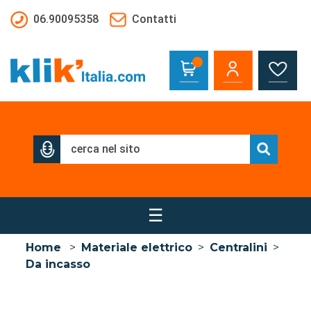
Salta al contenuto principale
06.90095358
Contatti
☰
Home
>
Materiale elettrico
>
Centralini
>
Da incasso