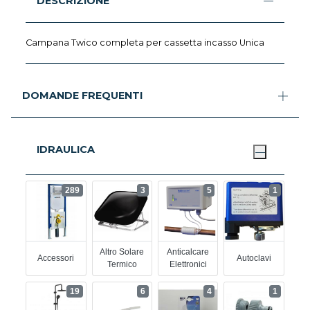
DESCRIZIONE
Campana Twico completa per cassetta incasso Unica
DOMANDE FREQUENTI
IDRAULICA
289
3
5
1
Altro Solare
Anticalcare
Accessori
Autoclavi
Termico
Elettronici
19
6
4
1