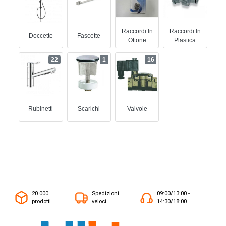
Raccordi In
Raccordi In
Doccette
Fascette
Ottone
Plastica
22
1
16
Rubinetti
Scarichi
Valvole
20.000
Spedizioni
09:00/13:00 -
prodotti
veloci
14:30/18:00