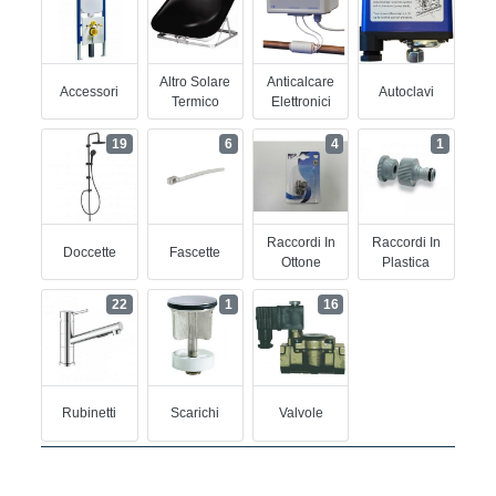
Altro Solare
Anticalcare
Accessori
Autoclavi
Termico
Elettronici
19
6
4
1
Raccordi In
Raccordi In
Doccette
Fascette
Ottone
Plastica
22
1
16
Rubinetti
Scarichi
Valvole