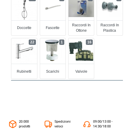
Raccordi In
Raccordi In
Doccette
Fascette
Ottone
Plastica
22
1
16
Rubinetti
Scarichi
Valvole
20.000
Spedizioni
09:00/13:00 -
prodotti
veloci
14:30/18:00