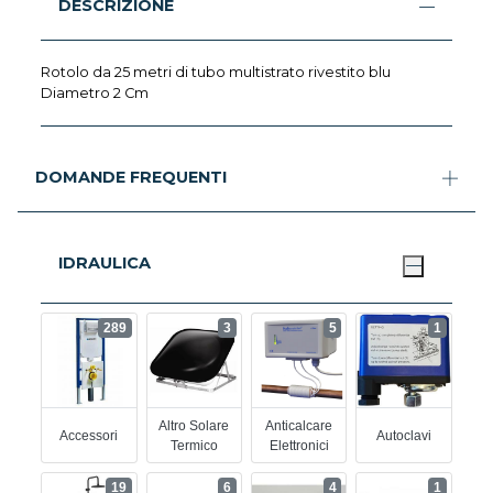
DESCRIZIONE
Rotolo da 25 metri di tubo multistrato rivestito blu
Diametro 2 Cm
DOMANDE FREQUENTI
IDRAULICA
289
3
5
1
Altro Solare
Anticalcare
Accessori
Autoclavi
Termico
Elettronici
19
6
4
1