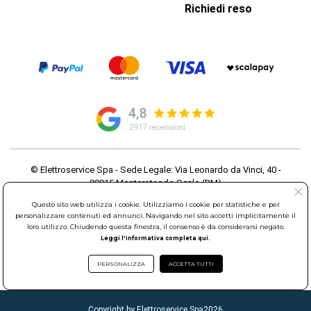
Richiedi reso
© Elettroservice Spa - Sede Legale: Via Leonardo da Vinci, 40 -
00015 Monterotondo Scalo (RM)
Partita Iva: 01586761007 - Codice Fiscale: 06634500588 Capitale
Questo sito web utilizza i cookie. Utilizziamo i cookie per statistiche e per
Sociale 1.600.000,00 Euro i.v. Iscritto al Registro delle Imprese di
personalizzare contenuti ed annunci. Navigando nel sito accetti implicitamente il
Roma REA: RM-535144
loro utilizzo. Chiudendo questa finestra, il consenso è da considerarsi negato.
Sede Operativa: Via Leonardo da Vinci, 40 - 00015 Monterotondo
Leggi l'informativa completa qui.
Scalo (RM) - Telefono:
06.90095358
PERSONALIZZA
ACCETTA TUTTI
Copyright by Elettroservice Spa
2026