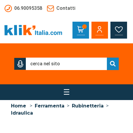
Salta al contenuto principale
06.90095358
Contatti
☰
Home
>
Ferramenta
>
Rubinetteria
>
Idraulica