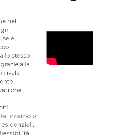
ue nel
ign
ise e
cco
allo stesso
grazie alla
i rivela
iente
vati che
oni
te, interno o
residenziali,
lessibilità