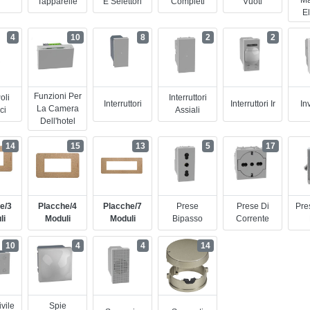
Tapparelle
E Selettori
Completi
Vuoti
El
4
10
8
2
2
Funzioni Per
oli
Interruttori
Interruttori
Interruttori Ir
Inv
La Camera
ici
Assiali
Dell'hotel
14
15
13
5
17
e/3
Placche/4
Placche/7
Prese
Prese Di
Pre
li
Moduli
Moduli
Bipasso
Corrente
10
4
4
14
vile
Spie