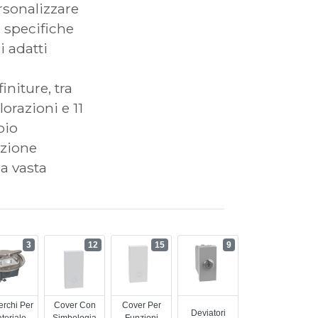
rsonalizzare
e specifiche
i adatti
initure, tra
lorazioni e 11
pio
azione
a vasta
3
12
15
9
rchi Per
Cover Con
Cover Per
Deviatori
teriale
Simbologia
Funzioni