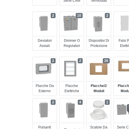
Serie Civili
Termostati
2
10
2
Deviatori
Dimmer O
Dispositivi Di
Falsi P
Assiali
Regolatori
Protezione
Elettr
2
2
26
Placche Da
Placche
Placche/2
Placch
Esterno
Elettriche
Moduli
Modu
2
4
1
Pulsanti
Scatole Da
Serie Ci