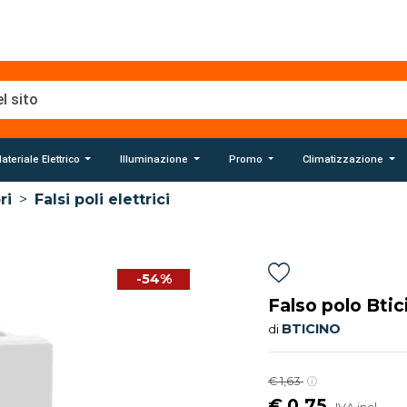
ateriale Elettrico
Illuminazione
Promo
Climatizzazione
ri
>
Falsi poli elettrici
-54%
Falso polo Bti
BTICINO
di
€ 1,63
€ 0,75