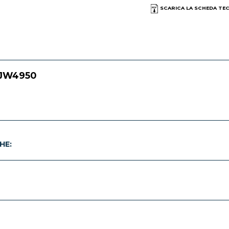
SCARICA LA SCHEDA TE
- JW4950
HE: