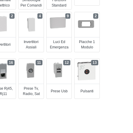
ettrico
Per Comandi
Standard
2
4
9
2
Invertitori
Luci Ed
Placche 1
ertitori
Assiali
Emergenza
Modulo
16
11
12
13
se Rj45,
Prese Tv,
Prese Usb
Pulsanti
Rj11
Radio, Sat