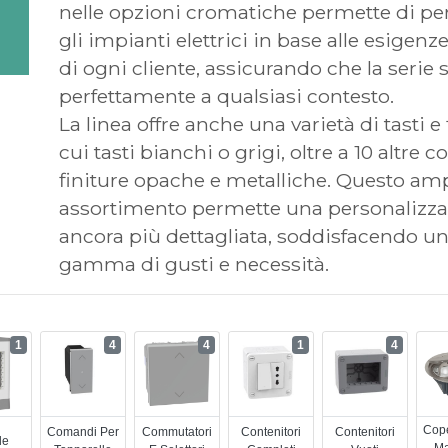
nelle opzioni cromatiche permette di pe
gli impianti elettrici in base alle esigenz
di ogni cliente, assicurando che la serie s
perfettamente a qualsiasi contesto.
La linea offre anche una varietà di tasti e f
cui tasti bianchi o grigi, oltre a 10 altre co
finiture opache e metalliche. Questo am
assortimento permette una personalizz
ancora più dettagliata, soddisfacendo un
gamma di gusti e necessità.
1
4
4
1
4
Cope
Comandi Per
Commutatori
Contenitori
Contenitori
le
Ma