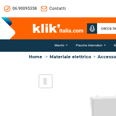
Salta al contenuto principale
06.90095358
Contatti
Marchi
Placche Interruttori
M
Home
>
Materiale elettrico
>
Accesso