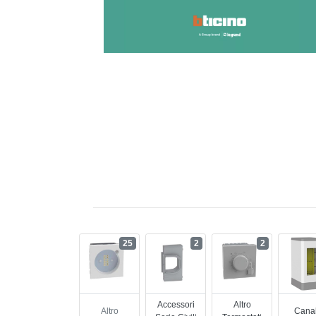
25
2
2
Accessori
Altro
Altro
Cana