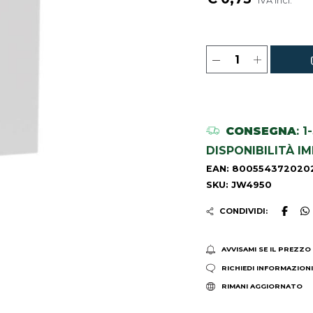
IVA incl.
CONSEGNA
: 
DISPONIBILITÀ I
EAN: 800554372020
SKU: JW4950
CONDIVIDI:
AVVISAMI SE IL PREZZO
RICHIEDI INFORMAZION
RIMANI AGGIORNATO