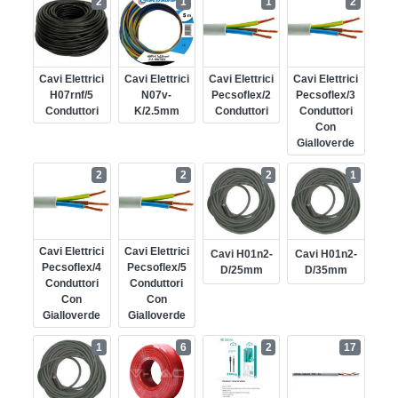
2
1
1
2
Cavi Elettrici
Cavi Elettrici
Cavi Elettrici
Cavi Elettrici
H07rnf/5
N07v-
Pecsoflex/2
Pecsoflex/3
Conduttori
K/2.5mm
Conduttori
Conduttori
Con
Gialloverde
2
2
2
1
Cavi Elettrici
Cavi Elettrici
Cavi H01n2-
Cavi H01n2-
Pecsoflex/4
Pecsoflex/5
D/25mm
D/35mm
Conduttori
Conduttori
Con
Con
Gialloverde
Gialloverde
1
6
2
17