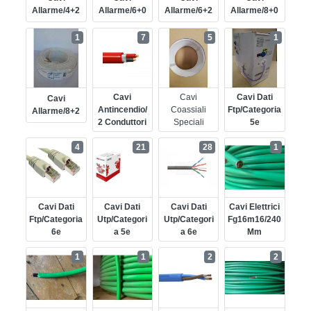
Allarme/4+2
Allarme/6+0
Allarme/6+2
Allarme/8+0
1
7
5
1
Cavi
Cavi
Cavi Dati
Cavi
Antincendio/
Coassiali
Ftp/categoria
Allarme/8+2
2 Conduttori
Speciali
5e
4
21
28
1
Cavi Dati
Cavi Dati
Cavi Dati
Cavi Elettrici
Ftp/categoria
Utp/categori
Utp/categori
Fg16m16/240
6e
A 5e
A 6e
Mm
1
1
2
2