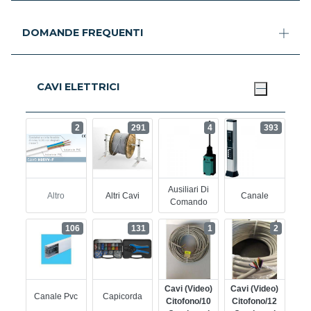
DOMANDE FREQUENTI
CAVI ELETTRICI
2
291
4
393
Ausiliari Di
Altro
Altri Cavi
Canale
Comando
106
131
1
2
Cavi (video)
Cavi (video)
Canale Pvc
Capicorda
Citofono/10
Citofono/12