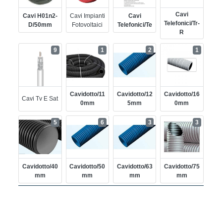
Cavi
Cavi H01n2-
Cavi Impianti
Cavi
Telefonici/tr-
D/50mm
Fotovoltaici
Telefonici/te
R
9
1
2
1
Cavidotto/11
Cavidotto/12
Cavidotto/16
Cavi Tv E Sat
0mm
5mm
0mm
5
6
3
3
Cavidotto/40
Cavidotto/50
Cavidotto/63
Cavidotto/75
Mm
Mm
Mm
Mm