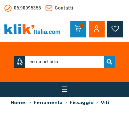
Salta al contenuto principale
06.90095358
Contatti
☰
Home
>
Ferramenta
>
Fissaggio
>
Viti