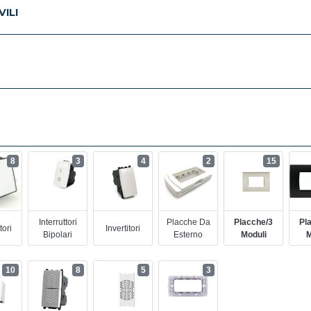
ILI
8
3
4
2
15
Interruttori
Placche Da
Placche/3
Pl
tori
Invertitori
Bipolari
Esterno
Moduli
M
10
8
5
3