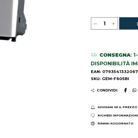
CONSEGNA
: 
DISPONIBILITÀ I
EAN: 0793541332067
SKU: GEM-F605BI
CONDIVIDI:
AVVISAMI SE IL PREZZO
RICHIEDI INFORMAZION
RIMANI AGGIORNATO