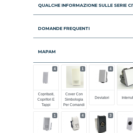
QUALCHE INFORMAZIONE SULLE SERIE CIV
DOMANDE FREQUENTI
MAPAM
4
1
4
Copritasti,
Cover Con
Deviatori
Interrut
Coprifori E
Simbologia
Tappi
Per Comandi
1
4
3