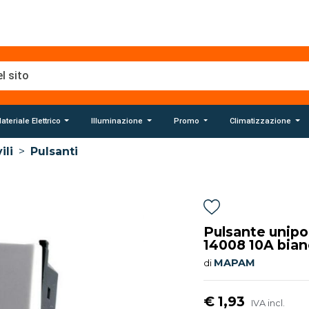
ateriale Elettrico
Illuminazione
Promo
Climatizzazione
ili
>
Pulsanti
Pulsante unipo
14008 10A bia
MAPAM
di
€ 1,93
IVA incl.