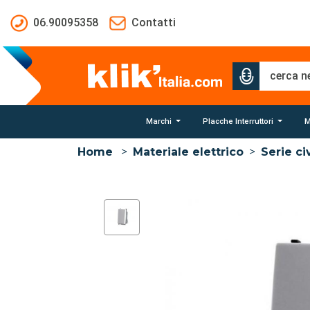
Salta al contenuto principale
06.90095358
Contatti
Marchi
Placche Interruttori
M
Home
>
Materiale elettrico
>
Serie civ