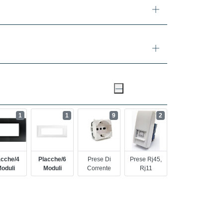
1
1
9
2
acche/4
Placche/6
Prese Di
Prese Rj45,
oduli
Moduli
Corrente
Rj11