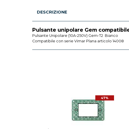
DESCRIZIONE
Pulsante unipolare Gem compatibil
Pulsante Unipolare (10A-250V) Gem-T2 Bianco
Compatibile con serie Vimar Plana articolo 14008
47%
47%
VIMAR
R PLANA INTERRUTTORE 1
OLO 10A ILLUMINABILE
BIANCO 14000