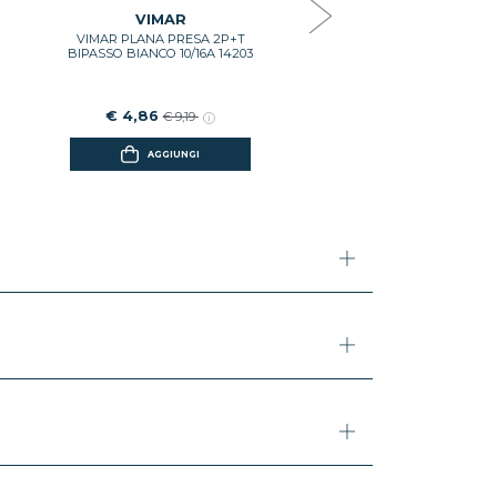
€ 8,03
€ 15,18
VIMAR
VIMAR PLANA PRESA 2P+T
AGGIUNGI
BIPASSO BIANCO 10/16A 14203
€ 4,86
€ 9,19
AGGIUNGI