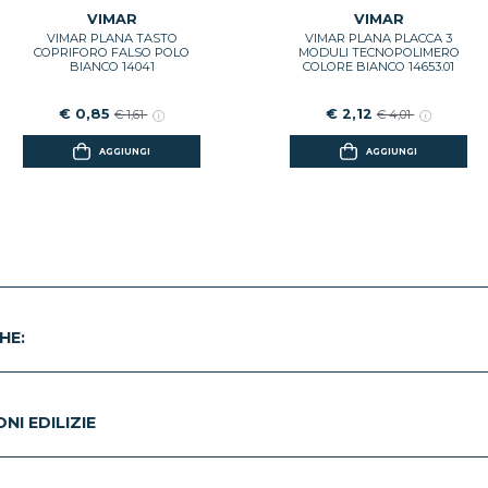
VIMAR
VIMAR
VIMAR PLANA TASTO
VIMAR PLANA PLACCA 3
COPRIFORO FALSO POLO
MODULI TECNOPOLIMERO
BIANCO 14041
COLORE BIANCO 14653.01
€ 0,85
€ 2,12
€ 1,61
€ 4,01
AGGIUNGI
AGGIUNGI
HE:
I EDILIZIE