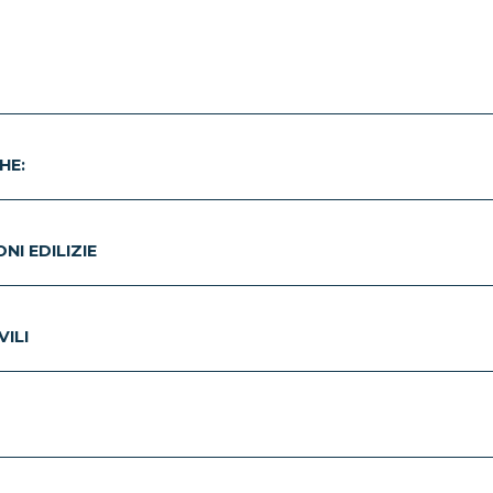
HE:
I EDILIZIE
ILI