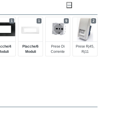
1
1
9
2
acche/4
Placche/6
Prese Di
Prese Rj45,
oduli
Moduli
Corrente
Rj11