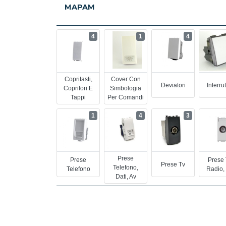
MAPAM
4
1
4
Copritasti,
Cover Con
Deviatori
Interrut
Coprifori E
Simbologia
Tappi
Per Comandi
1
4
3
Prese
Prese
Prese 
Prese Tv
Telefono,
Telefono
Radio,
Dati, Av