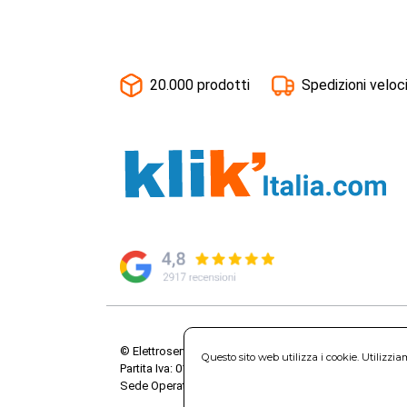
20.000 prodotti
Spedizioni veloc
© Elettroservice Spa - Sede Legale: Via Leonardo da V
Questo sito web utilizza i cookie. Utilizzi
Partita Iva: 01586761007 - Codice Fiscale: 06634500588 
Sede Operativa: Via Leonardo da Vinci, 40 - 00015 Mo