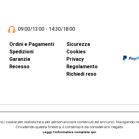
i
09:00/13:00 - 14:30/18:00
Ordini e Pagamenti
Sicurezza
Spedizioni
Cookies
Garanzia
Privacy
Recesso
Regolamento
Richiedi reso
inci, 40 - 00015 Monterotondo Scalo (RM)
amo i cookie per statistiche e per personalizzare contenuti ed annunci. Navigando nel s
Capitale Sociale 1.600.000,00 Euro i.v. Iscritto al Registro delle Imprese di 
Chiudendo questa finestra, il consenso è da considerarsi negato.
nterotondo Scalo (RM) - Telefono:
06.90095358
Leggi l'informativa completa qui.