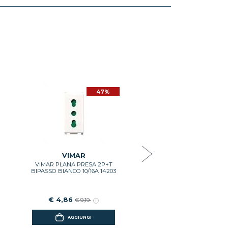
47%
4
VIMAR
VIMAR PLANA INTERRUTT
POLO 10A ILLUMINABI
BIANCO 14000
€ 2,66
€ 5,04
VIMAR
VIMAR PLANA PRESA 2P+T
AGGIUNGI
BIPASSO BIANCO 10/16A 14203
€ 4,86
€ 9,19
AGGIUNGI