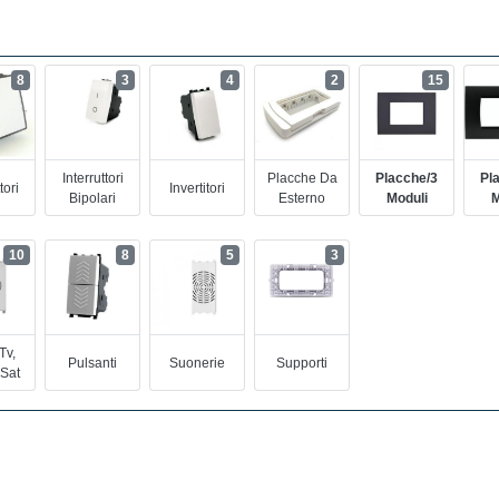
8
3
4
2
15
Interruttori
Placche Da
Placche/3
Pl
tori
Invertitori
Bipolari
Esterno
Moduli
M
10
8
5
3
Tv,
Pulsanti
Suonerie
Supporti
 Sat