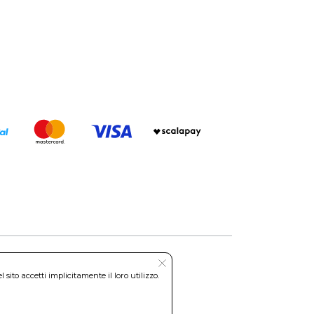
ito accetti implicitamente il loro utilizzo.
Roma REA: RM-535144