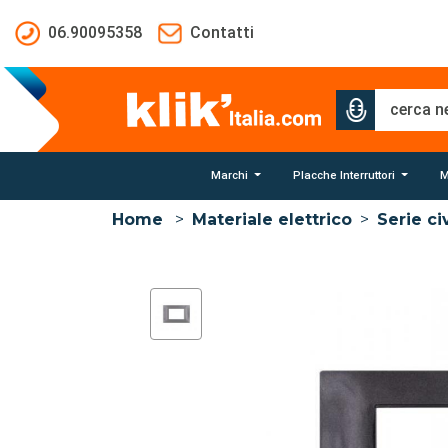
Salta al contenuto principale
06.90095358
Contatti
Marchi
Placche Interruttori
M
Home
>
Materiale elettrico
>
Serie civ