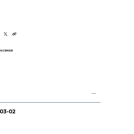
 SCENDE
I
003-02