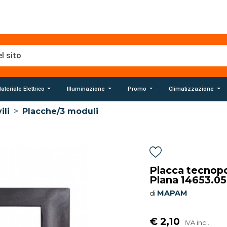
ateriale Elettrico
Illuminazione
Promo
Climatizzazione
ili
>
Placche/3 moduli
Placca tecnop
Plana 14653.05
MAPAM
di
€ 2,10
IVA incl.