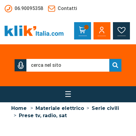
Salta al contenuto principale
06.90095358
Contatti
☰
Home
>
Materiale elettrico
>
Serie civili
>
Prese tv, radio, sat