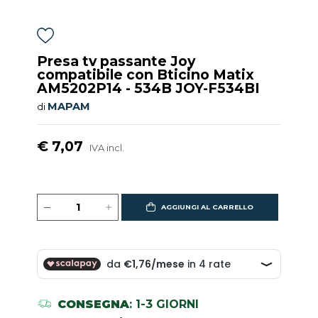
Presa tv passante Joy
compatibile con Bticino Matix
AM5202P14 - 534B JOY-F534BI
MAPAM
di
€ 7,07
IVA incl.
AGGIUNGI AL CARRELLO
CONSEGNA
: 1-3 GIORNI