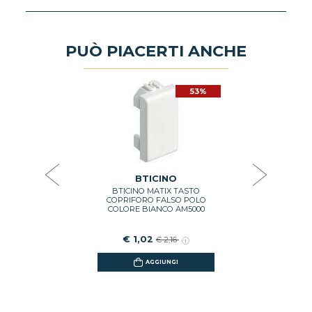
PUÒ PIACERTI ANCHE
53%
53%
O
nte Bticino
Falso polo 
luminabile
4001
€ 
27
BTICINO
BTICINO MATIX TASTO
GI
COPRIFORO FALSO POLO
COLORE BIANCO AM5000
€ 1,02
€ 2,16
AGGIUNGI