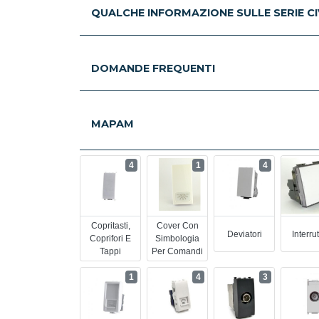
QUALCHE INFORMAZIONE SULLE SERIE CIV
DOMANDE FREQUENTI
MAPAM
4
1
4
Copritasti,
Cover Con
Deviatori
Interrut
Coprifori E
Simbologia
Tappi
Per Comandi
1
4
3