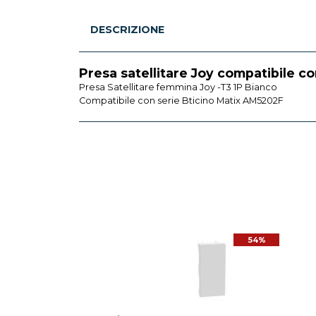
DESCRIZIONE
Presa satellitare Joy compatibile c
Presa Satellitare femmina Joy -T3 1P Bianco
Compatibile con serie Bticino Matix AM5202F
54%
54%
BTICINO
a Bticino MatixGo standard
edesco 2P+T 16A 2 moduli
bianco - JW4140A16