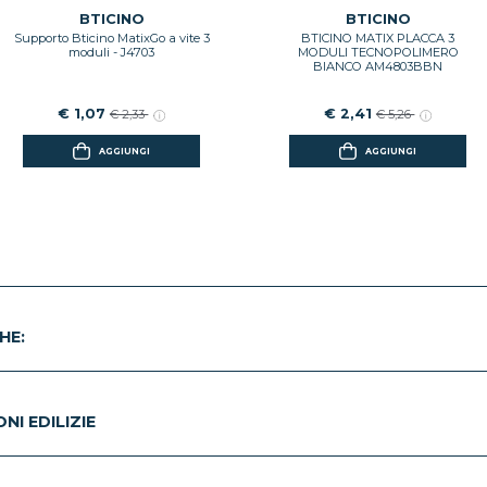
BTICINO
BTICINO
Supporto Bticino MatixGo a vite 3
BTICINO MATIX PLACCA 3
moduli - J4703
MODULI TECNOPOLIMERO
BIANCO AM4803BBN
€ 1,07
€ 2,41
€ 2,33
€ 5,26
AGGIUNGI
AGGIUNGI
HE:
I EDILIZIE