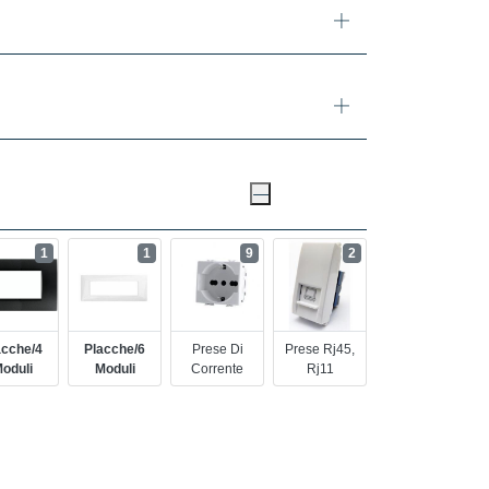
1
1
9
2
acche/4
Placche/6
Prese Di
Prese Rj45,
oduli
Moduli
Corrente
Rj11