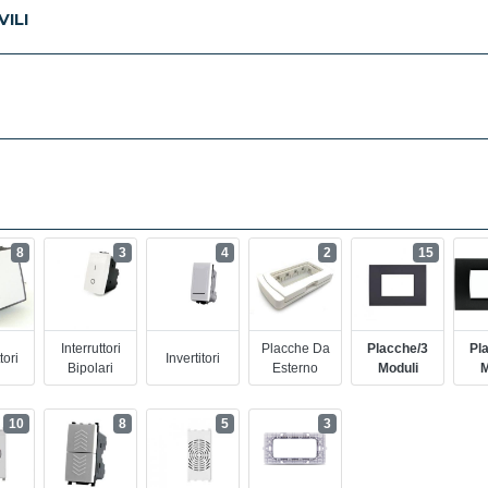
ILI
8
3
4
2
15
Interruttori
Placche Da
Placche/3
Pl
tori
Invertitori
Bipolari
Esterno
Moduli
M
10
8
5
3