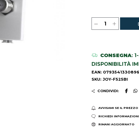
CONSEGNA
: 
DISPONIBILITÀ I
EAN: 079354133089
SKU: JOY-F525BI
CONDIVIDI:
AVVISAMI SE IL PREZZO
RICHIEDI INFORMAZION
RIMANI AGGIORNATO