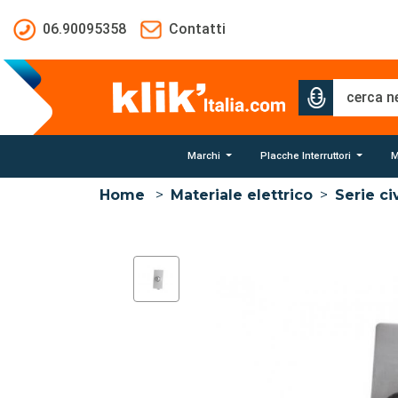
Salta al contenuto principale
06.90095358
Contatti
Marchi
Placche Interruttori
M
Home
>
Materiale elettrico
>
Serie civ