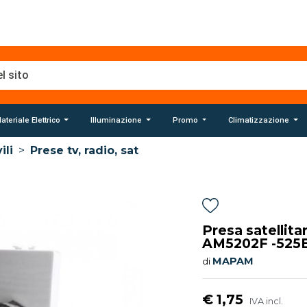
ateriale Elettrico
Illuminazione
Promo
Climatizzazione
ili
>
Prese tv, radio, sat
Presa satellita
AM5202F -525B
MAPAM
di
€ 1,75
IVA incl.