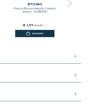
€ 0,99
€ 2,16
BTICINO
Placca Bticino MatixGo 3 moduli
AGGIUNGI
bianco - JA4803JW
€ 1,97
€ 4,29
AGGIUNGI