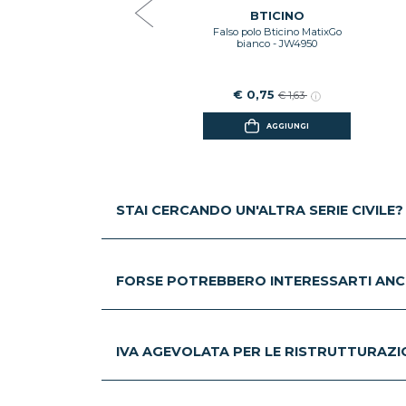
€ 7,95
€ 17,32
BTICINO
Falso polo Bticino MatixGo
AGGIUNGI
bianco - JW4950
€ 0,75
€ 1,63
AGGIUNGI
STAI CERCANDO UN'ALTRA SERIE CIVILE?
FORSE POTREBBERO INTERESSARTI ANC
IVA AGEVOLATA PER LE RISTRUTTURAZION