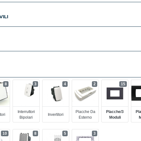
ILI
8
3
4
2
15
Interruttori
Placche Da
Placche/3
Pl
tori
Invertitori
Bipolari
Esterno
Moduli
M
10
8
5
3