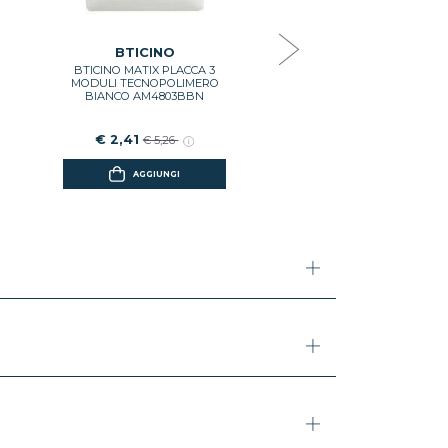
€ 1,97
€ 4,29
BTICINO
BTICINO MATIX PLACCA 3
AGGIUNGI
MODULI TECNOPOLIMERO
BIANCO AM4803BBN
€ 2,41
€ 5,26
AGGIUNGI