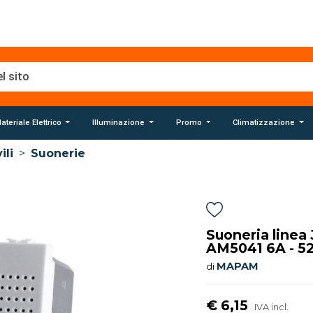
ateriale Elettrico
Illuminazione
Promo
Climatizzazione
ili
>
Suonerie
Suoneria linea
AM5041 6A - 5
MAPAM
di
€ 6,15
IVA incl.