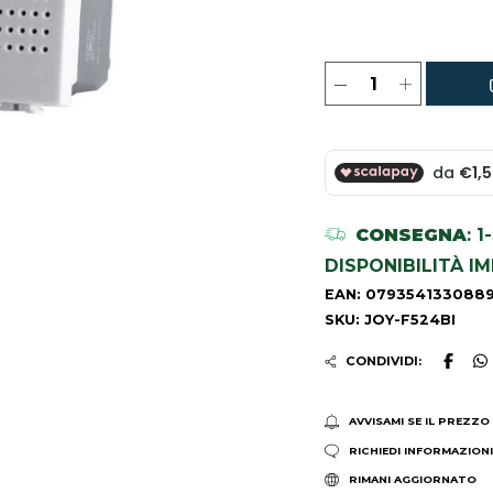
CONSEGNA
: 
DISPONIBILITÀ I
EAN: 079354133088
SKU: JOY-F524BI
CONDIVIDI:
AVVISAMI SE IL PREZZO
RICHIEDI INFORMAZION
RIMANI AGGIORNATO