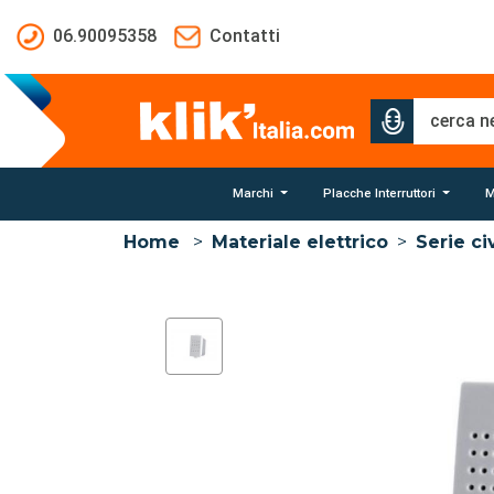
Salta al contenuto principale
06.90095358
Contatti
Marchi
Placche Interruttori
M
Home
>
Materiale elettrico
>
Serie civ