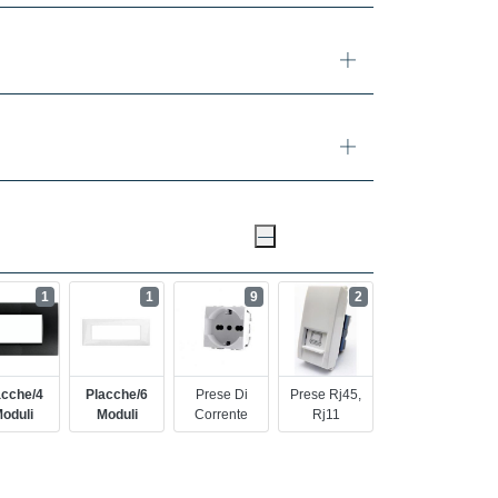
1
1
9
2
acche/4
Placche/6
Prese Di
Prese Rj45,
oduli
Moduli
Corrente
Rj11