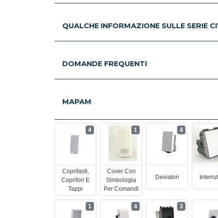
QUALCHE INFORMAZIONE SULLE SERIE CIV
DOMANDE FREQUENTI
MAPAM
4
1
4
Copritasti,
Cover Con
Deviatori
Interrut
Coprifori E
Simbologia
Tappi
Per Comandi
1
4
3