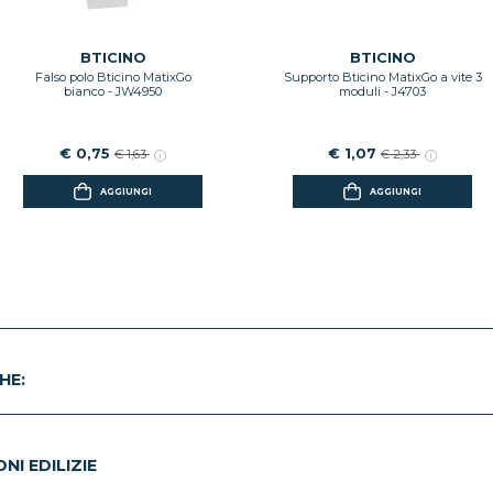
BTICINO
BTICINO
Falso polo Bticino MatixGo
Supporto Bticino MatixGo a vite 3
bianco - JW4950
moduli - J4703
€ 0,75
€ 1,07
€ 1,63
€ 2,33
AGGIUNGI
AGGIUNGI
HE:
I EDILIZIE