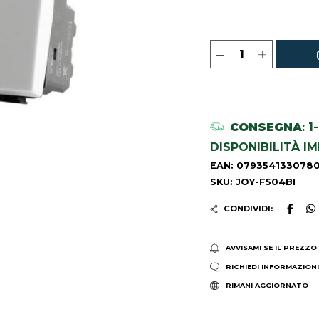
CONSEGNA
: 
DISPONIBILITÀ I
EAN: 079354133078
SKU: JOY-F504BI
CONDIVIDI:
AVVISAMI SE IL PREZZO
RICHIEDI INFORMAZION
RIMANI AGGIORNATO