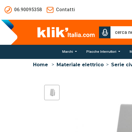
Salta al contenuto principale
06.90095358
Contatti
Marchi
Placche Interruttori
M
Home
>
Materiale elettrico
>
Serie civ