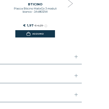
€ 0,99
€ 2,16
BTICINO
Placca Bticino MatixGo 3 moduli
AGGIUNGI
bianco - JA4803JW
€ 1,97
€ 4,29
AGGIUNGI