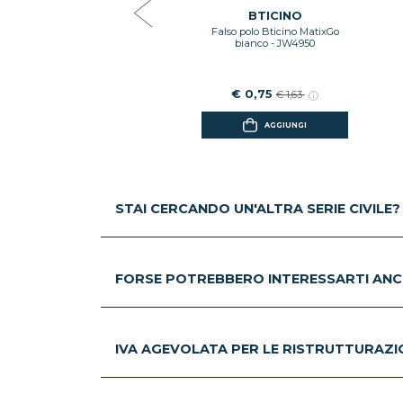
€ 7,95
€ 17,32
BTICINO
Falso polo Bticino MatixGo
AGGIUNGI
bianco - JW4950
€ 0,75
€ 1,63
AGGIUNGI
STAI CERCANDO UN'ALTRA SERIE CIVILE?
FORSE POTREBBERO INTERESSARTI ANC
IVA AGEVOLATA PER LE RISTRUTTURAZION