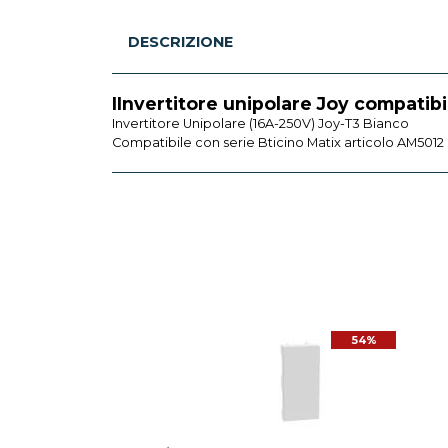
DESCRIZIONE
IInvertitore unipolare Joy compatib
Invertitore Unipolare (16A-250V) Joy-T3 Bianco
Compatibile con serie Bticino Matix articolo AM5012
54%
54%
BTICINO
a Bticino MatixGo standard
edesco 2P+T 16A 2 moduli
bianco - JW4140A16