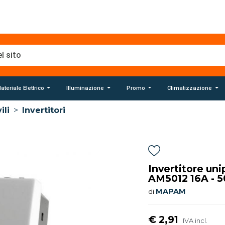
ateriale Elettrico
Illuminazione
Promo
Climatizzazione
ili
>
Invertitori
Invertitore uni
AM5012 16A - 
MAPAM
di
€ 2,91
IVA incl.