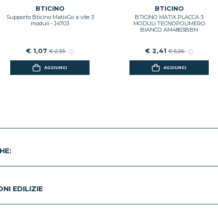
BTICINO
BTICINO
Supporto Bticino MatixGo a vite 3
BTICINO MATIX PLACCA 3
moduli - J4703
MODULI TECNOPOLIMERO
BIANCO AM4803BBN
€ 1,07
€ 2,41
€ 2,33
€ 5,26
AGGIUNGI
AGGIUNGI
HE:
I EDILIZIE