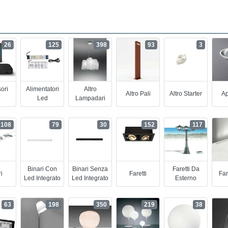
26
125
398
93
3
ori
Alimentatori
Altro
Altro Pali
Altro Starter
Ap
Led
Lampadari
108
79
30
152
117
Binari Con
Binari Senza
Faretti Da
i
Faretti
Far
Led Integrato
Led Integrato
Esterno
63
198
350
219
38