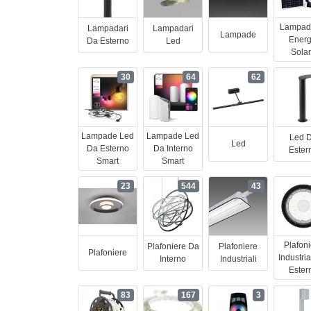
Lampad
Lampadari
Lampadari
Lampade
Energ
Da Esterno
Led
Sola
30
64
62
Lampade Led
Lampade Led
Led 
Led
Da Esterno
Da Interno
Ester
Smart
Smart
23
544
43
Plafon
Plafoniere Da
Plafoniere
Plafoniere
Industria
Interno
Industriali
Ester
83
167
3