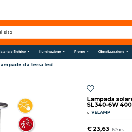
ateriale Elettrico
Illuminazione
Promo
Climatizzazione
Lampade da terra led
Lampada solare
SL340-6W 40
VELAMP
di
€ 23,63
IVA incl.