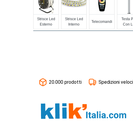
Strisce Led
Strisce Led
Testa 
Telecomandi
Esterno
Interno
Con L
20.000 prodotti
Spedizioni veloc