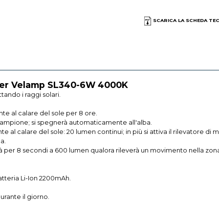
SCARICA LA SCHEDA TE
ower Velamp SL340-6W 4000K
tando i raggi solari.
e al calare del sole per 8 ore.
 lampione; si spegnerà automaticamente all'alba.
 al calare del sole: 20 lumen continui; in più si attiva il rilevatore 
a.
rà per 8 secondi a 600 lumen qualora rileverà un movimento nella zona
atteria Li-Ion 2200mAh.
urante il giorno.