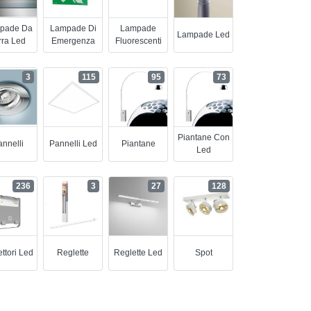
pade Da
Lampade Di
Lampade
Lampade Led
rra Led
Emergenza
Fluorescenti
3
115
95
73
Piantane Con
nnelli
Pannelli Led
Piantane
Led
236
3
27
128
ettori Led
Reglette
Reglette Led
Spot