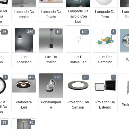
e Ad
Lampade Da
Lampade Da
Lampade Da
Lampade Da
Lam
ia
Tavolo Con
Interno
Tavolo
Terra
Te
re
Led
25
450
10
180
6
Da
Luci
Luci Da
Luci Di
Luci Per
Pa
no
Accessori
Interno
Natale Led
Bambino
7
43
220
20
5
iere
Plafoniere
Portalampad
Proiettori Con
Proiettori Da
Proi
li Da
Led
E
Sensori
Esterno
no
19
10