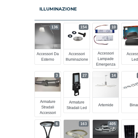
ILLUMINAZIONE
136
154
10
Accessori
Accessori Da
Accessori
Access
Lampade
Esterno
Illuminazione
Led
Emergenza
3
27
14
Armature
Armature
Artemide
Binar
Stradali
Stradali Led
Accessori
6
163
405