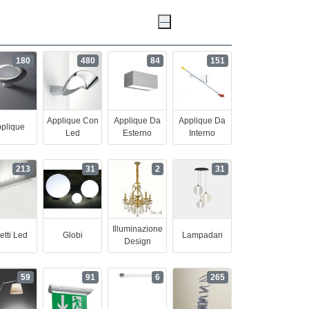
180
480
84
151
Applique Con
Applique Da
Applique Da
plique
Led
Esterno
Interno
213
31
2
31
Illuminazione
etti Led
Globi
Lampadari
Design
59
91
6
265