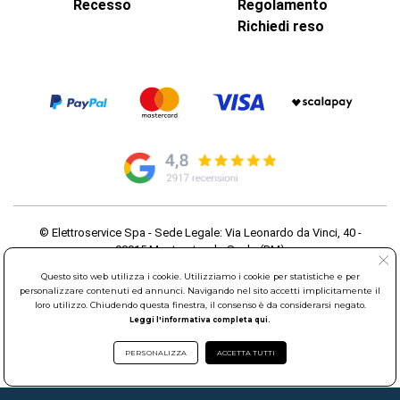
Recesso
Regolamento
Richiedi reso
© Elettroservice Spa - Sede Legale: Via Leonardo da Vinci, 40 -
00015 Monterotondo Scalo (RM)
Partita Iva: 01586761007 - Codice Fiscale: 06634500588 Capitale
Questo sito web utilizza i cookie. Utilizziamo i cookie per statistiche e per
Sociale 1.600.000,00 Euro i.v. Iscritto al Registro delle Imprese di
personalizzare contenuti ed annunci. Navigando nel sito accetti implicitamente il
Roma REA: RM-535144
loro utilizzo. Chiudendo questa finestra, il consenso è da considerarsi negato.
Sede Operativa: Via Leonardo da Vinci, 40 - 00015 Monterotondo
Leggi l'informativa completa qui.
Scalo (RM) - Telefono:
06.90095358
PERSONALIZZA
ACCETTA TUTTI