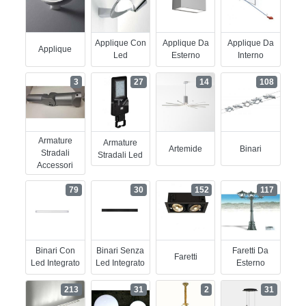
Applique Con
Applique Da
Applique Da
Applique
Led
Esterno
Interno
3
27
14
108
Armature
Armature
Artemide
Binari
Stradali
Stradali Led
Accessori
79
30
152
117
Binari Con
Binari Senza
Faretti Da
Faretti
Led Integrato
Led Integrato
Esterno
213
31
2
31