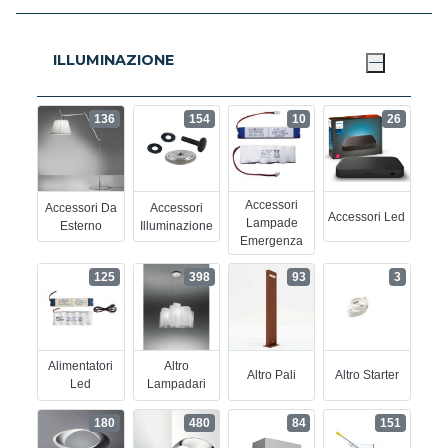
ILLUMINAZIONE
136
154
10
26
Accessori
Accessori Da
Accessori
Accessori Led
Lampade
Esterno
Illuminazione
Emergenza
125
398
93
3
Alimentatori
Altro
Altro Pali
Altro Starter
Led
Lampadari
180
480
84
151