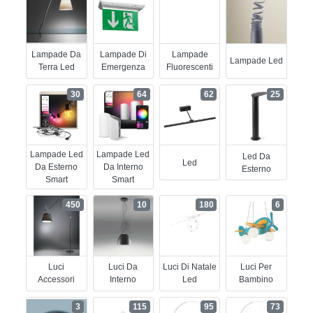
Lampade Da
Lampade Di
Lampade
Lampade Led
Terra Led
Emergenza
Fluorescenti
30
64
62
25
Lampade Led
Lampade Led
Led Da
Led
Da Esterno
Da Interno
Esterno
Smart
Smart
450
10
180
6
Luci
Luci Da
Luci Di Natale
Luci Per
Accessori
Interno
Led
Bambino
3
115
95
73