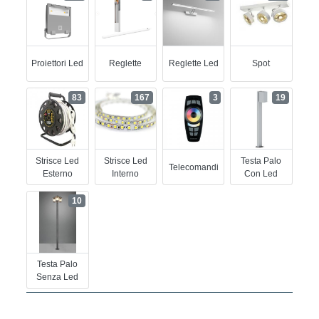
Proiettori Led
Reglette
Reglette Led
Spot
83
167
3
19
Strisce Led
Strisce Led
Testa Palo
Telecomandi
Esterno
Interno
Con Led
10
Testa Palo
Senza Led