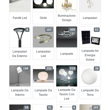
Illuminazione
Faretti Led
Globi
Lampadari
Design
6
163
405
63
Lampade Ad
Lampadari
Lampadari
Lampade
Energia
Da Esterno
Led
Solare
198
350
219
38
Lampade Da
Lampade Da
Lampade Da
Lampade Da
Tavolo Con
Interno
Tavolo
Terra
Led
59
91
6
265