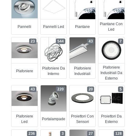
Piantane Con
Pannelli
Pannelli Led
Piantane
Led
23
544
43
7
Plafoniere
Plafoniere Da
Plafoniere
Plafoniere
Industriali Da
Interno
Industriali
Esterno
43
220
20
5
Plafoniere
Proiettori Con
Proiettori Da
Portalampade
Led
Sensori
Esterno
236
3
27
128