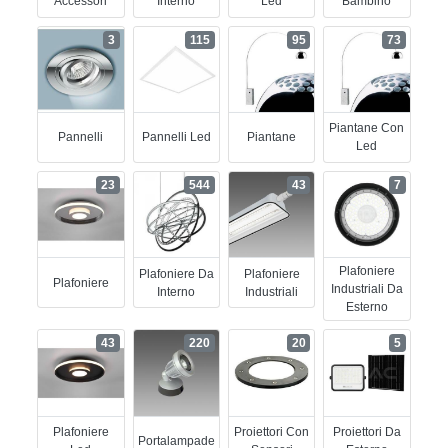
Accessori
Interno
Led
Bambino
3
115
95
73
Piantane Con
Pannelli
Pannelli Led
Piantane
Led
23
544
43
7
Plafoniere
Plafoniere Da
Plafoniere
Plafoniere
Industriali Da
Interno
Industriali
Esterno
43
220
20
5
Plafoniere
Proiettori Con
Proiettori Da
Portalampade