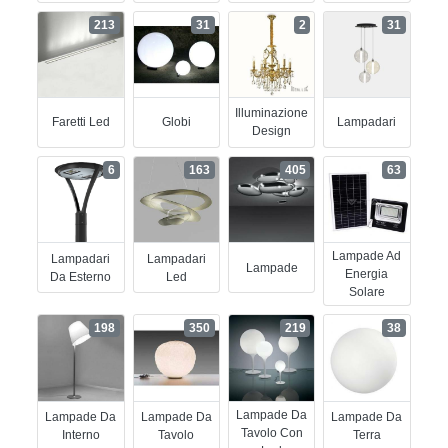
213
31
2
31
Illuminazione
Faretti Led
Globi
Lampadari
Design
6
163
405
63
Lampade Ad
Lampadari
Lampadari
Lampade
Energia
Da Esterno
Led
Solare
198
350
219
38
Lampade Da
Lampade Da
Lampade Da
Lampade Da
Tavolo Con
Interno
Tavolo
Terra