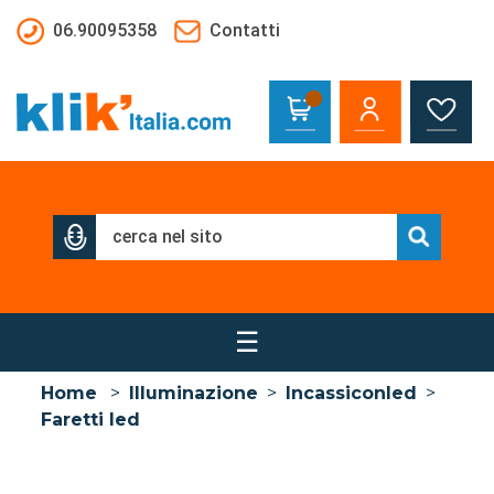
Salta al contenuto principale
06.90095358
Contatti
☰
Home
>
Illuminazione
>
Incassiconled
>
Faretti led