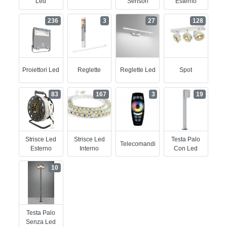
Led
Sensori
Esterno
236
3
27
128
Proiettori Led
Reglette
Reglette Led
Spot
83
167
3
19
Strisce Led
Strisce Led
Testa Palo
Telecomandi
Esterno
Interno
Con Led
10
Testa Palo
Senza Led