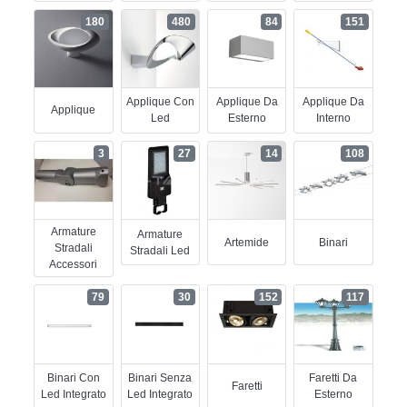
180
480
84
151
Applique Con
Applique Da
Applique Da
Applique
Led
Esterno
Interno
3
27
14
108
Armature
Armature
Artemide
Binari
Stradali
Stradali Led
Accessori
79
30
152
117
Binari Con
Binari Senza
Faretti Da
Faretti
Led Integrato
Led Integrato
Esterno