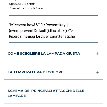
Spessore 85 mm
Diametro Foro 123 mm
"!="=event.key&&"" "!="=event.key||
{event.preventDefault();this.click();}"">
Ricerca
Incassi Led
per caratteristiche
COME SCEGLIERE LA LAMPADA GIUSTA
LA TEMPERATURA DI COLORE
SCHEMA DEI PRINCIPALI ATTACCHI DELLE
LAMPADE