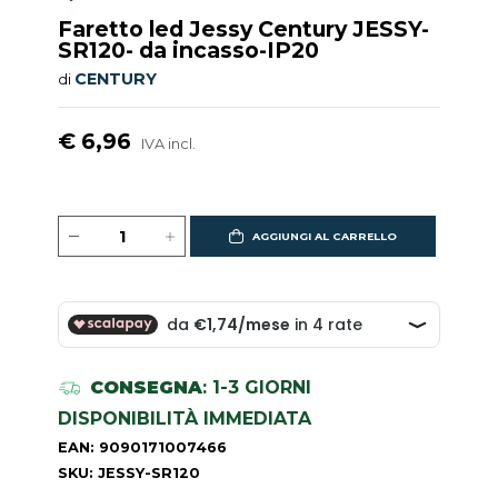
Faretto led Jessy Century JESSY-
SR120- da incasso-IP20
CENTURY
di
€ 6,96
IVA incl.
AGGIUNGI AL CARRELLO
CONSEGNA
: 1-3 GIORNI
DISPONIBILITÀ IMMEDIATA
EAN: 9090171007466
SKU: JESSY-SR120