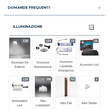
DOMANDE FREQUENTI
ILLUMINAZIONE
136
154
10
26
Accessori
Accessori Da
Accessori
Accessori Led
Lampade
Esterno
Illuminazione
Emergenza
125
398
93
3
Alimentatori
Altro
Altro Pali
Altro Starter
Led
Lampadari