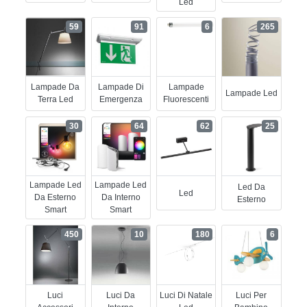
Led
59
91
6
265
Lampade Da
Lampade Di
Lampade
Lampade Led
Terra Led
Emergenza
Fluorescenti
30
64
62
25
Lampade Led
Lampade Led
Led Da
Led
Da Esterno
Da Interno
Esterno
Smart
Smart
450
10
180
6
Luci
Luci Da
Luci Di Natale
Luci Per