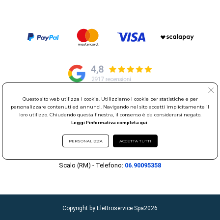
Questo sito web utilizza i cookie. Utilizziamo i cookie per statistiche e per
personalizzare contenuti ed annunci. Navigando nel sito accetti implicitamente il
© Elettroservice Spa - Sede Legale: Via Leonardo da Vinci, 40 -
loro utilizzo. Chiudendo questa finestra, il consenso è da considerarsi negato.
00015 Monterotondo Scalo (RM)
Leggi l'informativa completa qui.
Partita Iva: 01586761007 - Codice Fiscale: 06634500588 Capitale
Sociale 1.600.000,00 Euro i.v. Iscritto al Registro delle Imprese di
PERSONALIZZA
ACCETTA TUTTI
Roma REA: RM-535144
Sede Operativa: Via Leonardo da Vinci, 40 - 00015 Monterotondo
Scalo (RM) - Telefono:
06.90095358
Copyright by Elettroservice Spa
2026