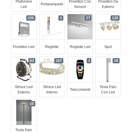
Plafoniere
Proiettori Con
Proiettori Da
Portalampade
Led
Sensori
Esterno
236
3
27
128
Proiettori Led
Reglette
Reglette Led
Spot
83
167
3
19
Strisce Led
Strisce Led
Testa Palo
Telecomandi
Esterno
Interno
Con Led
10
Testa Palo