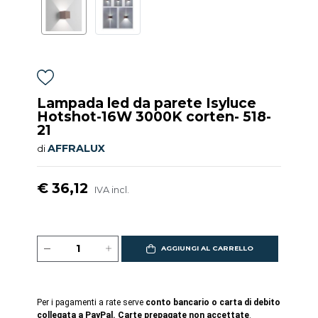
Lampada led da parete Isyluce
Hotshot-16W 3000K corten- 518-
21
AFFRALUX
di
€ 36,12
IVA incl.
AGGIUNGI AL CARRELLO
Per i pagamenti a rate serve
conto bancario o carta di debito
collegata a PayPal. Carte prepagate non accettate
.