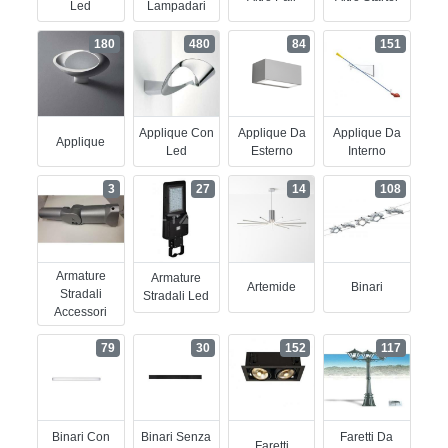
Led
Lampadari
180
480
84
151
Applique Con
Applique Da
Applique Da
Applique
Led
Esterno
Interno
3
27
14
108
Armature
Armature
Artemide
Binari
Stradali
Stradali Led
Accessori
79
30
152
117
Binari Con
Binari Senza
Faretti Da
Faretti