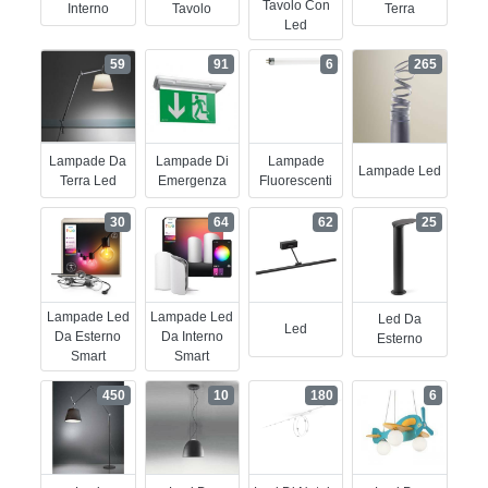
Tavolo Con
Interno
Tavolo
Terra
Led
59
91
6
265
Lampade Da
Lampade Di
Lampade
Lampade Led
Terra Led
Emergenza
Fluorescenti
30
64
62
25
Lampade Led
Lampade Led
Led Da
Led
Da Esterno
Da Interno
Esterno
Smart
Smart
450
10
180
6