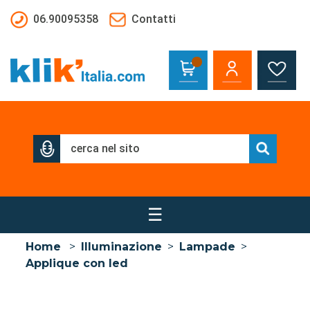
Salta al contenuto principale
06.90095358
Contatti
☰
Home
>
Illuminazione
>
Lampade
>
Applique con led