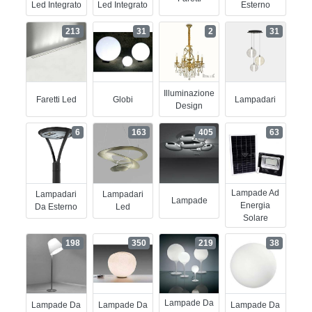
Led Integrato
Led Integrato
Esterno
213
31
2
31
Illuminazione
Faretti Led
Globi
Lampadari
Design
6
163
405
63
Lampade Ad
Lampadari
Lampadari
Lampade
Energia
Da Esterno
Led
Solare
198
350
219
38
Lampade Da
Lampade Da
Lampade Da
Lampade Da