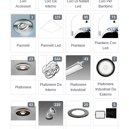
Luci
Luci Da
Luci Di Natale
Luci Per
Accessori
Interno
Led
Bambino
3
115
95
73
Piantane Con
Pannelli
Pannelli Led
Piantane
Led
23
544
43
7
Plafoniere
Plafoniere Da
Plafoniere
Plafoniere
Industriali Da
Interno
Industriali
Esterno
43
220
20
5