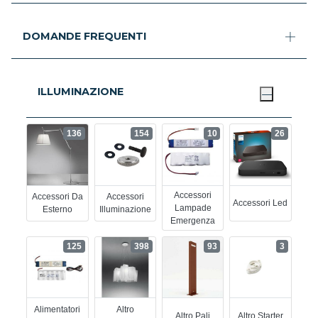
DOMANDE FREQUENTI
ILLUMINAZIONE
136
154
10
26
Accessori
Accessori Da
Accessori
Accessori Led
Lampade
Esterno
Illuminazione
Emergenza
125
398
93
3
Alimentatori
Altro
Altro Pali
Altro Starter