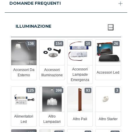
DOMANDE FREQUENTI
ILLUMINAZIONE
136
154
10
26
Accessori
Accessori Da
Accessori
Accessori Led
Lampade
Esterno
Illuminazione
Emergenza
125
398
93
3
Alimentatori
Altro
Altro Pali
Altro Starter
Led
Lampadari