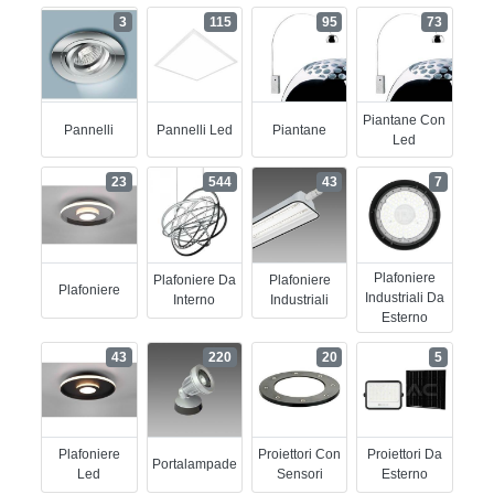
3
115
95
73
Piantane Con
Pannelli
Pannelli Led
Piantane
Led
23
544
43
7
Plafoniere
Plafoniere Da
Plafoniere
Plafoniere
Industriali Da
Interno
Industriali
Esterno
43
220
20
5
Plafoniere
Proiettori Con
Proiettori Da
Portalampade
Led
Sensori
Esterno