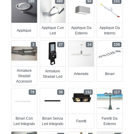
180
480
84
151
Applique Con
Applique Da
Applique Da
Applique
Led
Esterno
Interno
3
27
14
108
Armature
Armature
Artemide
Binari
Stradali
Stradali Led
Accessori
79
30
152
117
Binari Con
Binari Senza
Faretti Da
Faretti
Led Integrato
Led Integrato
Esterno