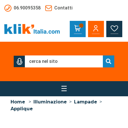
Salta al contenuto principale
06.90095358
Contatti
☰
Home
>
Illuminazione
>
Lampade
>
Applique