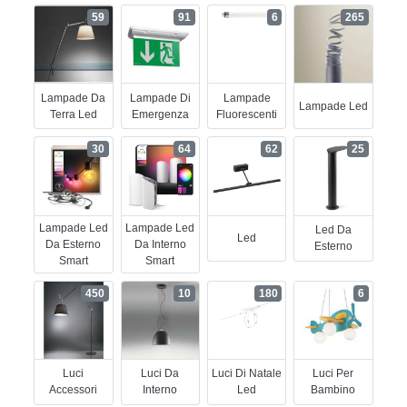
59
91
6
265
Lampade Da
Lampade Di
Lampade
Lampade Led
Terra Led
Emergenza
Fluorescenti
30
64
62
25
Lampade Led
Lampade Led
Led Da
Led
Da Esterno
Da Interno
Esterno
Smart
Smart
450
10
180
6
Luci
Luci Da
Luci Di Natale
Luci Per
Accessori
Interno
Led
Bambino