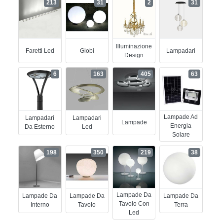
213
31
2
31
Illuminazione
Faretti Led
Globi
Lampadari
Design
6
163
405
63
Lampade Ad
Lampadari
Lampadari
Lampade
Energia
Da Esterno
Led
Solare
198
350
219
38
Lampade Da
Lampade Da
Lampade Da
Lampade Da
Tavolo Con
Interno
Tavolo
Terra
Led