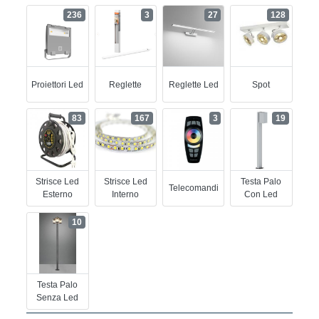
236
3
27
128
Proiettori Led
Reglette
Reglette Led
Spot
83
167
3
19
Strisce Led
Strisce Led
Testa Palo
Telecomandi
Esterno
Interno
Con Led
10
Testa Palo
Senza Led