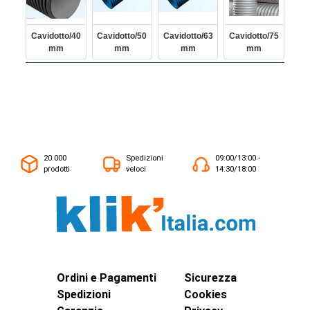
Cavidotto/40
Cavidotto/50
Cavidotto/63
Cavidotto/75
Mm
Mm
Mm
Mm
20.000
Spedizioni
09:00/13:00 -
prodotti
veloci
14:30/18:00
Ordini e Pagamenti
Sicurezza
Spedizioni
Cookies