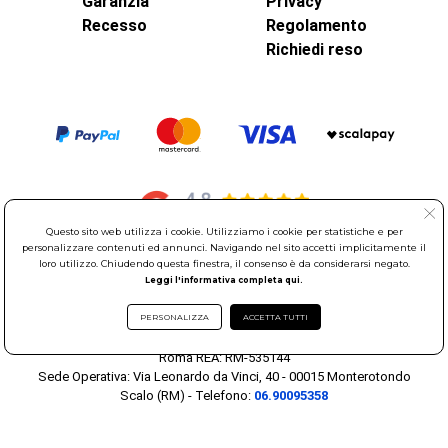
Garanzia
Privacy
Recesso
Regolamento
Richiedi reso
Questo sito web utilizza i cookie. Utilizziamo i cookie per statistiche e per
personalizzare contenuti ed annunci. Navigando nel sito accetti implicitamente il
loro utilizzo. Chiudendo questa finestra, il consenso è da considerarsi negato.
© Elettroservice Spa - Sede Legale: Via Leonardo da Vinci, 40 -
Leggi l'informativa completa qui.
00015 Monterotondo Scalo (RM)
Partita Iva: 01586761007 - Codice Fiscale: 06634500588 Capitale
PERSONALIZZA
ACCETTA TUTTI
Sociale 1.600.000,00 Euro i.v. Iscritto al Registro delle Imprese di
Roma REA: RM-535144
Sede Operativa: Via Leonardo da Vinci, 40 - 00015 Monterotondo
Scalo (RM) - Telefono:
06.90095358