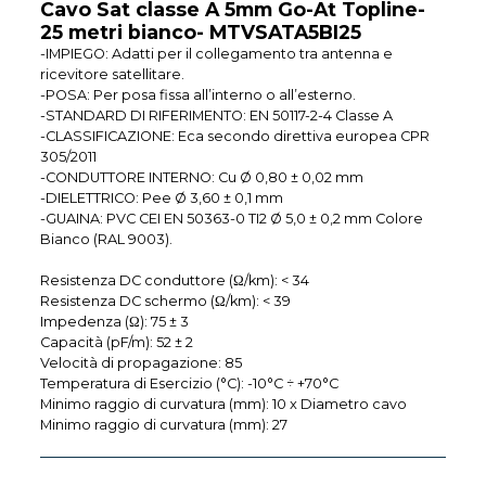
Cavo Sat classe A 5mm Go-At Topline-
25 metri bianco- MTVSATA5BI25
-IMPIEGO: Adatti per il collegamento tra antenna e
ricevitore satellitare.
-POSA: Per posa fissa all’interno o all’esterno.
-STANDARD DI RIFERIMENTO: EN 50117-2-4 Classe A
-CLASSIFICAZIONE: Eca secondo direttiva europea CPR
305/2011
-CONDUTTORE INTERNO: Cu Ø 0,80 ± 0,02 mm
-DIELETTRICO: Pee Ø 3,60 ± 0,1 mm
-GUAINA: PVC CEI EN 50363-0 TI2 Ø 5,0 ± 0,2 mm Colore
Bianco (RAL 9003).
Resistenza DC conduttore (Ω/km): < 34
Resistenza DC schermo (Ω/km): < 39
Impedenza (Ω): 75 ± 3
Capacità (pF/m): 52 ± 2
Velocità di propagazione: 85
Temperatura di Esercizio (°C): -10°C ÷ +70°C
Minimo raggio di curvatura (mm): 10 x Diametro cavo
Minimo raggio di curvatura (mm): 27