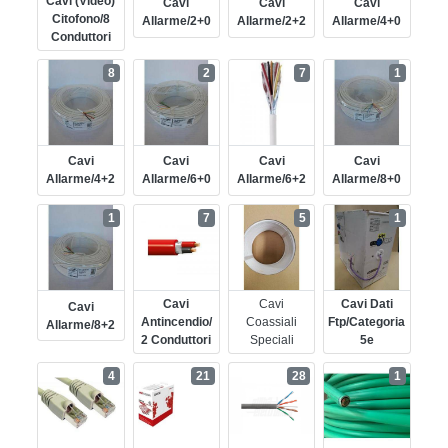
Cavi (video)
Cavi
Cavi
Cavi
Citofono/8
Allarme/2+0
Allarme/2+2
Allarme/4+0
Conduttori
8
2
7
1
Cavi
Cavi
Cavi
Cavi
Allarme/4+2
Allarme/6+0
Allarme/6+2
Allarme/8+0
1
7
5
1
Cavi
Cavi
Cavi Dati
Cavi
Antincendio/
Coassiali
Ftp/categoria
Allarme/8+2
2 Conduttori
Speciali
5e
4
21
28
1