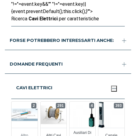
"!="=event.key&&"" "!="=event.key||
{event.preventDefault();this.click();}"">
Ricerca
Cavi Elettrici
per caratteristiche
FORSE POTREBBERO INTERESSARTI ANCHE:
DOMANDE FREQUENTI
CAVI ELETTRICI
2
291
4
393
Ausiliari Di
Altro
Altri Cavi
Canale