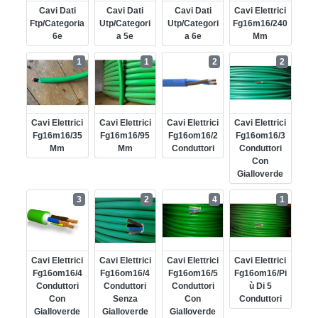
Cavi Dati
Cavi Dati
Cavi Dati
Cavi Elettrici
Ftp/categoria
Utp/categori
Utp/categori
Fg16m16/240
6e
A 5e
A 6e
Mm
1
1
2
2
Cavi Elettrici
Cavi Elettrici
Cavi Elettrici
Cavi Elettrici
Fg16m16/35
Fg16m16/95
Fg16om16/2
Fg16om16/3
Mm
Mm
Conduttori
Conduttori
Con
Gialloverde
3
2
4
1
Cavi Elettrici
Cavi Elettrici
Cavi Elettrici
Cavi Elettrici
Fg16om16/4
Fg16om16/4
Fg16om16/5
Fg16om16/pi
Conduttori
Conduttori
Conduttori
Ù Di 5
Con
Senza
Con
Conduttori
Gialloverde
Gialloverde
Gialloverde