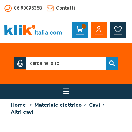
Salta al contenuto principale
06.90095358
Contatti
☰
Home
>
Materiale elettrico
>
Cavi
>
Altri cavi