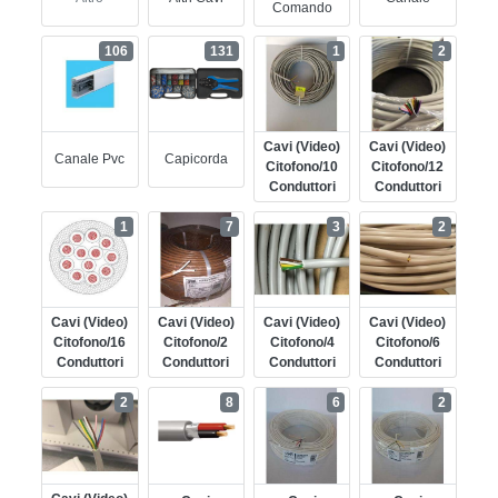
Comando
106
131
1
2
Cavi (video)
Cavi (video)
Canale Pvc
Capicorda
Citofono/10
Citofono/12
Conduttori
Conduttori
1
7
3
2
Cavi (video)
Cavi (video)
Cavi (video)
Cavi (video)
Citofono/16
Citofono/2
Citofono/4
Citofono/6
Conduttori
Conduttori
Conduttori
Conduttori
2
8
6
2