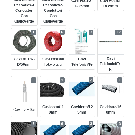
Cavi H01n2-
Cavi H01n2-
Pecsoflex/4
Pecsoflex/5
D/25mm
D/35mm
Conduttori
Conduttori
Con
Con
Gialloverde
Gialloverde
1
6
2
17
Cavi
Cavi H01n2-
Cavi Impianti
Cavi
Telefonici/tr-
D/50mm
Fotovoltaici
Telefonici/te
R
9
1
2
1
Cavidotto/11
Cavidotto/12
Cavidotto/16
Cavi Tv E Sat
0mm
5mm
0mm
5
6
3
3