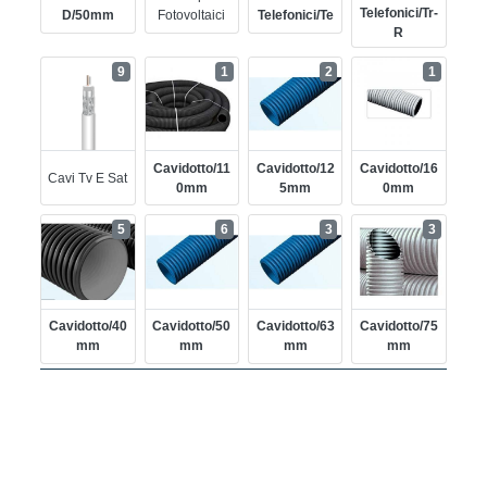
Telefonici/tr-
D/50mm
Fotovoltaici
Telefonici/te
R
9
1
2
1
Cavidotto/11
Cavidotto/12
Cavidotto/16
Cavi Tv E Sat
0mm
5mm
0mm
5
6
3
3
Cavidotto/40
Cavidotto/50
Cavidotto/63
Cavidotto/75
Mm
Mm
Mm
Mm