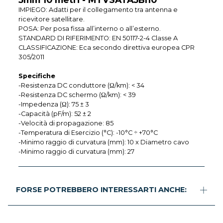
IMPIEGO: Adatti per il collegamento tra antenna e
ricevitore satellitare.
POSA: Per posa fissa all’interno o all’esterno.
STANDARD DI RIFERIMENTO: EN 50117-2-4 Classe A
CLASSIFICAZIONE: Eca secondo direttiva europea CPR
305/2011
Specifiche
-Resistenza DC conduttore (Ω/km): < 34
-Resistenza DC schermo (Ω/km): < 39
-Impedenza (Ω): 75 ± 3
-Capacità (pF/m): 52 ± 2
-Velocità di propagazione: 85
-Temperatura di Esercizio (°C): -10°C ÷ +70°C
-Minimo raggio di curvatura (mm): 10 x Diametro cavo
-Minimo raggio di curvatura (mm): 27
FORSE POTREBBERO INTERESSARTI ANCHE: