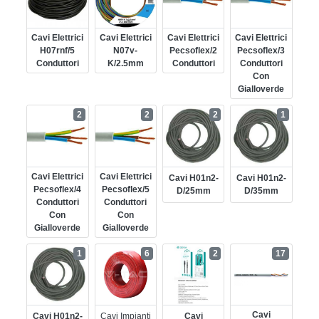
Cavi Elettrici
Cavi Elettrici
Cavi Elettrici
Cavi Elettrici
H07rnf/5
N07v-
Pecsoflex/2
Pecsoflex/3
Conduttori
K/2.5mm
Conduttori
Conduttori
Con
Gialloverde
2
2
2
1
Cavi Elettrici
Cavi Elettrici
Cavi H01n2-
Cavi H01n2-
Pecsoflex/4
Pecsoflex/5
D/25mm
D/35mm
Conduttori
Conduttori
Con
Con
Gialloverde
Gialloverde
1
6
2
17
Cavi
Cavi H01n2-
Cavi Impianti
Cavi