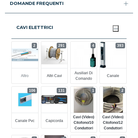
DOMANDE FREQUENTI
CAVI ELETTRICI
2
291
4
393
Ausiliari Di
Altro
Altri Cavi
Canale
Comando
106
131
1
2
Cavi (video)
Cavi (video)
Canale Pvc
Capicorda
Citofono/10
Citofono/12
Conduttori
Conduttori