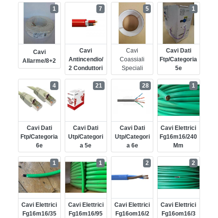
1
7
5
1
Cavi
Cavi
Cavi Dati
Cavi
Antincendio/
Coassiali
Ftp/categoria
Allarme/8+2
2 Conduttori
Speciali
5e
4
21
28
1
Cavi Dati
Cavi Dati
Cavi Dati
Cavi Elettrici
Ftp/categoria
Utp/categori
Utp/categori
Fg16m16/240
6e
A 5e
A 6e
Mm
1
1
2
2
Cavi Elettrici
Cavi Elettrici
Cavi Elettrici
Cavi Elettrici
Fg16m16/35
Fg16m16/95
Fg16om16/2
Fg16om16/3