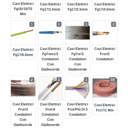
Cavi Elettrici
Cavi Elettrici
Cavi Elettrici
Cavi Elettrici
Fg16r16/70
Fg17/1.5mm
Fg17/2.5mm
Fg17/4.0mm
Mm
1
1
1
2
Cavi Elettrici
Cavi Elettrici
Cavi Elettrici
Cavi Elettrici
Fg7om1/3
Fg7or/3
Fror/2
Fg17/6.0mm
Conduttori
Conduttori
Conduttori
Con
Con
Gialloverde
Gialloverde
2
2
1
18
Cavi Elettrici
Cavi Elettrici
Cavi Elettrici
Cavi Elettrici
Fror/3
Fror/4
Fror/più Di 5
Fs17/1 Mm
Conduttori
Conduttori
Conduttori
Con
Con
Gialloverde
Gialloverde