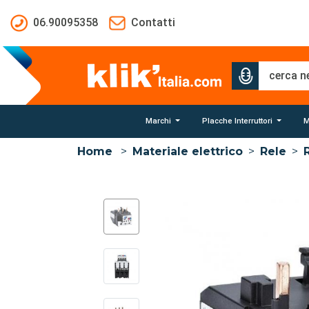
Salta al contenuto principale
06.90095358
Contatti
Marchi
Placche Interruttori
M
Home
>
Materiale elettrico
>
Rele
>