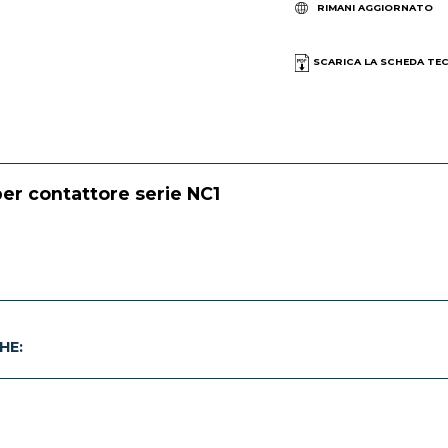
RIMANI AGGIORNATO
SCARICA LA SCHEDA TE
per contattore serie NC1
HE: