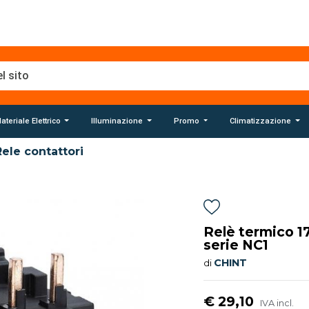
ateriale Elettrico
Illuminazione
Promo
Climatizzazione
Rele contattori
Relè termico 1
serie NC1
CHINT
di
€ 29,10
IVA incl.