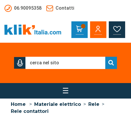
Salta al contenuto principale
06.90095358
Contatti
☰
Home
>
Materiale elettrico
>
Rele
>
Rele contattori