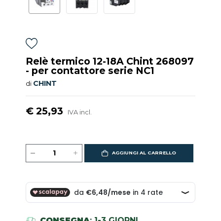
Relè termico 12-18A Chint 268097
- per contattore serie NC1
CHINT
di
€ 25,93
IVA incl.
AGGIUNGI AL CARRELLO
CONSEGNA
: 1-3 GIORNI