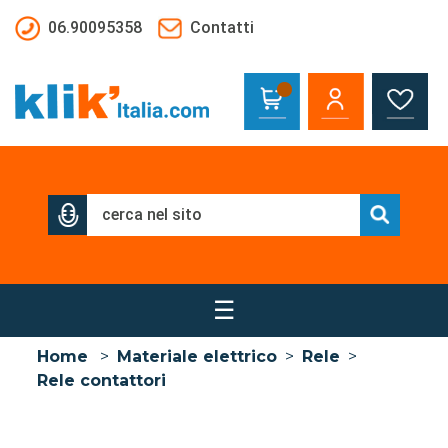
Salta al contenuto principale
06.90095358
Contatti
☰
Home
>
Materiale elettrico
>
Rele
>
Rele contattori