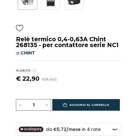
Relè termico 0,4-0,63A Chint
268135 - per contattore serie NC1
CHINT
di
€ 28,73
€ 22,90
IVA incl.
AGGIUNGI AL CARRELLO