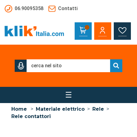
Salta al contenuto principale
06.90095358
Contatti
☰
Home
>
Materiale elettrico
>
Rele
>
Rele contattori