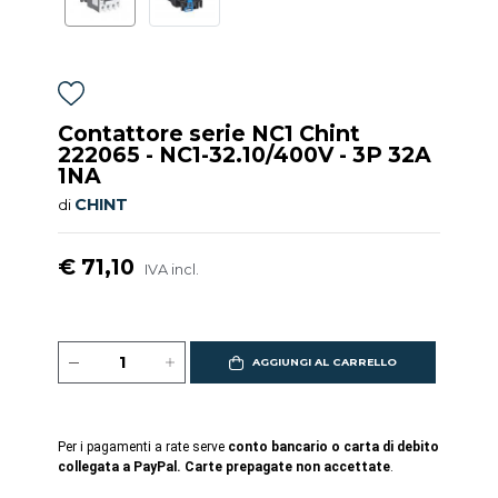
Contattore serie NC1 Chint
222065 - NC1-32.10/400V - 3P 32A
1NA
CHINT
di
€ 71,10
IVA incl.
AGGIUNGI AL CARRELLO
Per i pagamenti a rate serve
conto bancario o carta di debito
collegata a PayPal. Carte prepagate non accettate
.