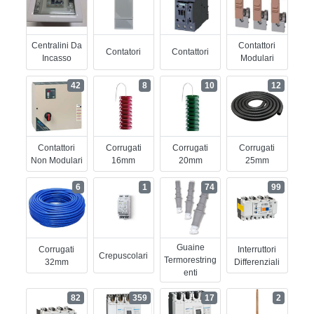
Centralini Da
Contattori
Contatori
Contattori
Incasso
Modulari
42
8
10
12
Contattori
Corrugati
Corrugati
Corrugati
Non Modulari
16mm
20mm
25mm
6
1
74
99
Guaine
Corrugati
Interruttori
Crepuscolari
Termorestring
32mm
Differenziali
Enti
82
359
17
2