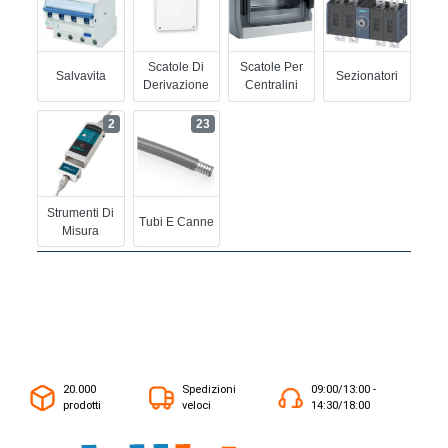
Scatole Di
Scatole Per
Salvavita
Sezionatori
Derivazione
Centralini
2
23
Strumenti Di
Tubi E Canne
Misura
20.000
Spedizioni
09:00/13:00 -
prodotti
veloci
14:30/18:00