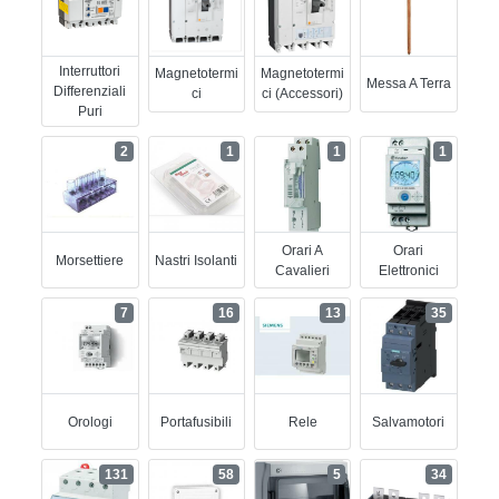
Interruttori
Magnetotermi
Magnetotermi
Messa A Terra
Differenziali
Ci
Ci (accessori)
Puri
2
1
1
1
Orari A
Orari
Morsettiere
Nastri Isolanti
Cavalieri
Elettronici
7
16
13
35
Orologi
Portafusibili
Rele
Salvamotori
131
58
5
34