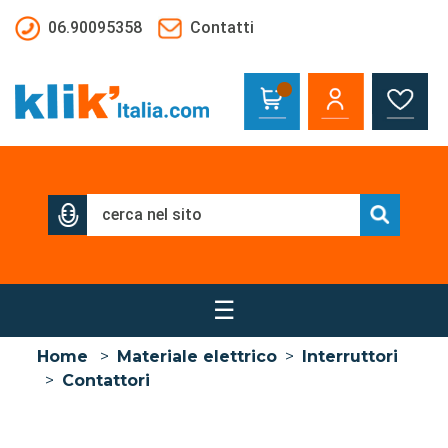
Salta al contenuto principale
06.90095358
Contatti
☰
Home
>
Materiale elettrico
>
Interruttori
>
Contattori