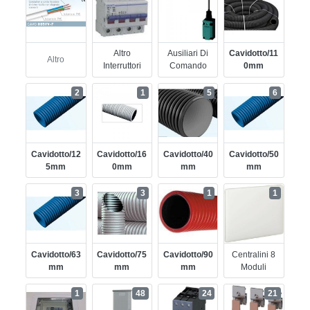
Altro
Ausiliari Di
Cavidotto/11
Altro
Interruttori
Comando
0mm
2
1
5
6
Cavidotto/12
Cavidotto/16
Cavidotto/40
Cavidotto/50
5mm
0mm
Mm
Mm
3
3
1
1
Cavidotto/63
Cavidotto/75
Cavidotto/90
Centralini 8
Mm
Mm
Mm
Moduli
1
48
24
21