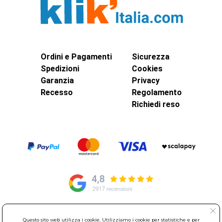
Ordini e Pagamenti
Sicurezza
Spedizioni
Cookies
Garanzia
Privacy
Recesso
Regolamento
Richiedi reso
© Elettroservice Spa - Sede Legale: Via Leonardo da Vinci, 40 -
Questo sito web utilizza i cookie. Utilizziamo i cookie per statistiche e per