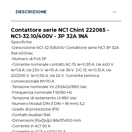
DESCRIZIONE
Contattore serie NC1 Chint 222065 -
NC1-32.10/400V - 3P 32A 1NA
Specifiche
-Descrizione NC1-32.10/400V Contattore serie NC1 3P 32A
1NA 400Vac
-Numero di Poli 3P
-Corrente nominale contatti AC-15; Ie=0,95 A; Ue 400 V.
Ie=1,6 A; Ue 230 V. Ie=10 A; Ue 36 V. DC-13; Ie=0,15 A; Ue
220/250 V. Ie=0,92 A; Ue 24 V. Corrente termica
convenzionale Ith=10 A
-Tensione nominale Vn 230/400/690 Vac
-Frequenza nominale f 50/60 Hz
-Tensione di isolamento Ui 690 Vac
-Numero Moduli DIN (1 DIN = 18 mm) 3,2
-Grado di protezione IP10
-Contatti Ausiliari 1NA
-Dimensioni (h)x(l)x(p) 86x57x100 mm
-Corrente in AC1 50 A
-Corrente in AC3 a 400V 32 A