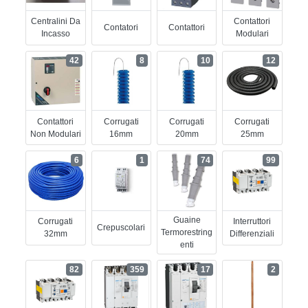
Centralini Da
Contattori
Contatori
Contattori
Incasso
Modulari
42
8
10
12
Contattori
Corrugati
Corrugati
Corrugati
Non Modulari
16mm
20mm
25mm
6
1
74
99
Guaine
Corrugati
Interruttori
Crepuscolari
Termorestring
32mm
Differenziali
Enti
82
359
17
2