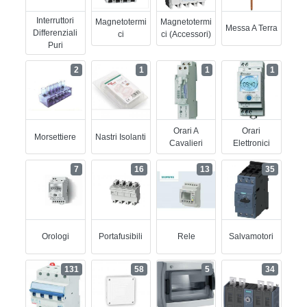
Interruttori
Magnetotermi
Magnetotermi
Messa A Terra
Differenziali
Ci
Ci (accessori)
Puri
2
1
1
1
Orari A
Orari
Morsettiere
Nastri Isolanti
Cavalieri
Elettronici
7
16
13
35
Orologi
Portafusibili
Rele
Salvamotori
131
58
5
34