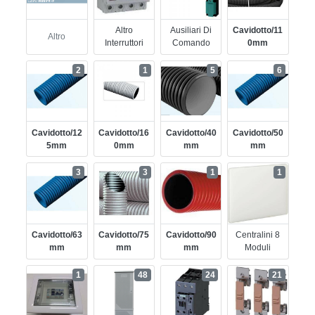
Altro
Ausiliari Di
Cavidotto/11
Altro
Interruttori
Comando
0mm
2
1
5
6
Cavidotto/12
Cavidotto/16
Cavidotto/40
Cavidotto/50
5mm
0mm
Mm
Mm
3
3
1
1
Cavidotto/63
Cavidotto/75
Cavidotto/90
Centralini 8
Mm
Mm
Mm
Moduli
1
48
24
21