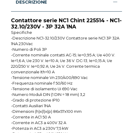
DESCRIZIONE
Contattore serie NC1 Chint 225514 - NC1-
32.10/230V - 3P 32A 1NA
Specifiche
-Descrizione NC1-32.10/230V Contattore serie NC1 3P 32A
1NA 230Vac
-Numero di Poli 3P
-Corrente nominale contatti AC-15; Ie=0,95 A; Ue 400 V.
Ie=1,6 A; Ue 230 V. Ie=10 A; Ue 36 V. DC-13; Ie=0,15 A; Ue
220/250 V. Ie=0,92 A; Ue 24 V. Corrente termica
convenzionale Ith=10 A
-Tensione nominale Vn 230/400/690 Vac
-Frequenza nominale f 50/60 Hz
-Tensione di isolamento Ui 690 Vac
-Numero Moduli DIN (1 DIN = 18 mm) 3,2
-Grado di protezione IP10
-Contatti Ausiliari 1NA
-Dimensioni (h)x(l)x(p) 86x57x100 mm
-Corrente in AC1 50 A
-Corrente in AC3 a 400V 32 A
-Potenza in AC3 a 230V 7,5 kW