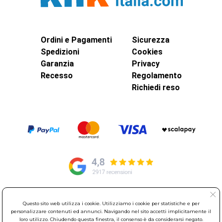
Ordini e Pagamenti
Sicurezza
Spedizioni
Cookies
Garanzia
Privacy
Recesso
Regolamento
Richiedi reso
© Elettroservice Spa - Sede Legale: Via Leonardo da Vinci, 40 -
Questo sito web utilizza i cookie. Utilizziamo i cookie per statistiche e per
00015 Monterotondo Scalo (RM)
personalizzare contenuti ed annunci. Navigando nel sito accetti implicitamente il
loro utilizzo. Chiudendo questa finestra, il consenso è da considerarsi negato.
Partita Iva: 01586761007 - Codice Fiscale: 06634500588 Capitale