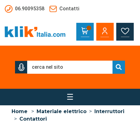
Salta al contenuto principale
06.90095358
Contatti
☰
Home
>
Materiale elettrico
>
Interruttori
>
Contattori