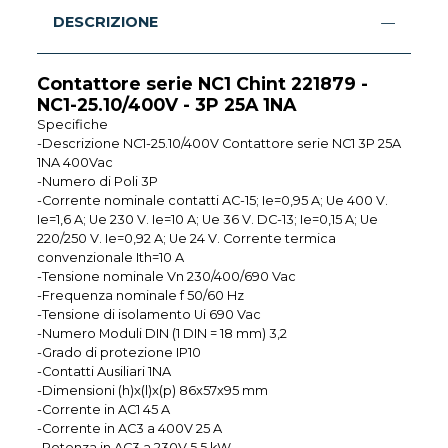
DESCRIZIONE
Contattore serie NC1 Chint 221879 -
NC1-25.10/400V - 3P 25A 1NA
Specifiche
-Descrizione NC1-25.10/400V Contattore serie NC1 3P 25A
1NA 400Vac
-Numero di Poli 3P
-Corrente nominale contatti AC-15; Ie=0,95 A; Ue 400 V.
Ie=1,6 A; Ue 230 V. Ie=10 A; Ue 36 V. DC-13; Ie=0,15 A; Ue
220/250 V. Ie=0,92 A; Ue 24 V. Corrente termica
convenzionale Ith=10 A
-Tensione nominale Vn 230/400/690 Vac
-Frequenza nominale f 50/60 Hz
-Tensione di isolamento Ui 690 Vac
-Numero Moduli DIN (1 DIN = 18 mm) 3,2
-Grado di protezione IP10
-Contatti Ausiliari 1NA
-Dimensioni (h)x(l)x(p) 86x57x95 mm
-Corrente in AC1 45 A
-Corrente in AC3 a 400V 25 A
-Potenza in AC3 a 230V 5,5 kW