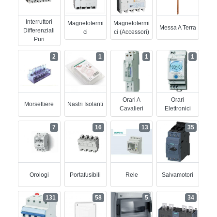
Interruttori
Magnetotermi
Magnetotermi
Messa A Terra
Differenziali
Ci
Ci (accessori)
Puri
2
1
1
1
Orari A
Orari
Morsettiere
Nastri Isolanti
Cavalieri
Elettronici
7
16
13
35
Orologi
Portafusibili
Rele
Salvamotori
131
58
5
34