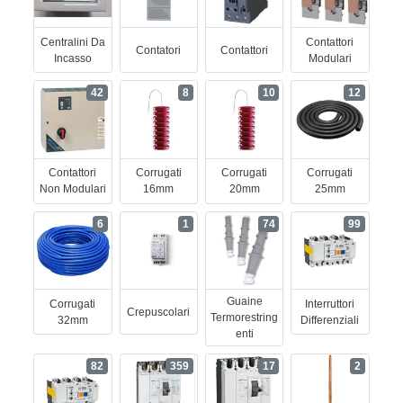
Centralini Da
Contattori
Contatori
Contattori
Incasso
Modulari
42
8
10
12
Contattori
Corrugati
Corrugati
Corrugati
Non Modulari
16mm
20mm
25mm
6
1
74
99
Guaine
Corrugati
Interruttori
Crepuscolari
Termorestring
32mm
Differenziali
Enti
82
359
17
2