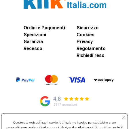
Ordini e Pagamenti
Sicurezza
Spedizioni
Cookies
Garanzia
Privacy
Recesso
Regolamento
Richiedi reso
© Elettroservice Spa - Sede Legale: Via Leonardo da Vinci, 40 -
Questo sito web utilizza i cookie. Utilizziamo i cookie per statistiche e per
00015 Monterotondo Scalo (RM)
personalizzare contenuti ed annunci. Navigando nel sito accetti implicitamente il