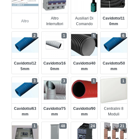
Altro
Ausiliari Di
Cavidotto/11
Altro
Interruttori
Comando
0mm
2
1
5
6
Cavidotto/12
Cavidotto/16
Cavidotto/40
Cavidotto/50
5mm
0mm
Mm
Mm
3
3
1
1
Cavidotto/63
Cavidotto/75
Cavidotto/90
Centralini 8
Mm
Mm
Mm
Moduli
1
48
24
21