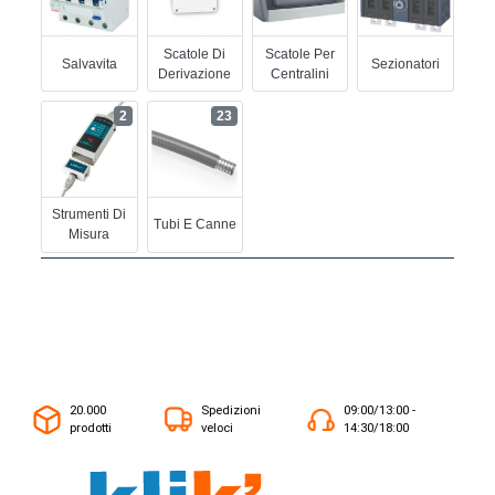
Scatole Di
Scatole Per
Salvavita
Sezionatori
Derivazione
Centralini
2
23
Strumenti Di
Tubi E Canne
Misura
20.000
Spedizioni
09:00/13:00 -
prodotti
veloci
14:30/18:00