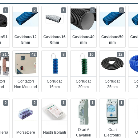
1
2
1
5
6
to/11
Cavidotto/12
Cavidotto/16
Cavidotto/40
Cavidotto/50
Cavi
m
5mm
0mm
Mm
Mm
21
42
8
10
12
ori
Contattori
Corrugati
Corrugati
Corrugati
Co
ari
Non Modulari
16mm
20mm
25mm
2
2
1
1
1
Orari A
Orari
Terra
Morsettiere
Nastri Isolanti
O
Cavalieri
Elettronici