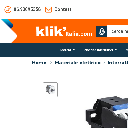
Salta al contenuto principale
06.90095358
Contatti
Marchi
Placche Interruttori
M
Home
>
Materiale elettrico
>
Interrut