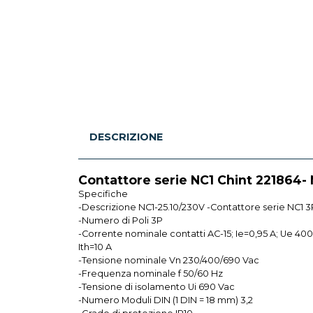
DESCRIZIONE
Contattore serie NC1 Chint 221864- 
Specifiche
-Descrizione NC1-25.10/230V -Contattore serie NC1 
-Numero di Poli 3P
-Corrente nominale contatti AC-15; Ie=0,95 A; Ue 400 
Ith=10 A
-Tensione nominale Vn 230/400/690 Vac
-Frequenza nominale f 50/60 Hz
-Tensione di isolamento Ui 690 Vac
-Numero Moduli DIN (1 DIN = 18 mm) 3,2