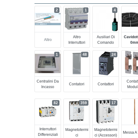
2
1
4
Altro
Ausiliari Di
Cavidot
Altro
Interruttori
Comando
0m
1
48
24
Centralini Da
Contatt
Contatori
Contattori
Incasso
Modul
82
359
17
Interruttori
Magnetotermi
Magnetotermi
Messa A 
Differenziali
Ci
Ci (accessori)