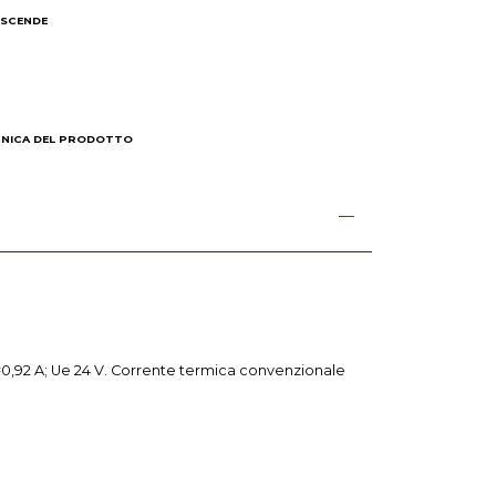
 SCENDE
I
CNICA DEL PRODOTTO
 Ie=0,92 A; Ue 24 V. Corrente termica convenzionale