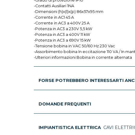
-Grado di protezione IP10
-Contatti Ausiliari 1NA
-Dimensioni (h)x(l)x(p) 86x57x95 mm
-Corrente in AC1 45 A
-Corrente in AC3 a 400V 25 A
-Potenza in AC3 a 230V 5,5 kW
-Potenza in AC3 a 400V 11 kW
-Potenza in AC3 a 690V 15 kW
-Tensione bobina in VAC 50/60 Hz 230 Vac
-Assorbimento bobina In eccitazione 110 VA / In ma
-Ulteriori informazioni Bobina in corrente alternata
FORSE POTREBBERO INTERESSARTI ANC
DOMANDE FREQUENTI
IMPIANTISTICA ELETTRICA
CAVI ELETTRI