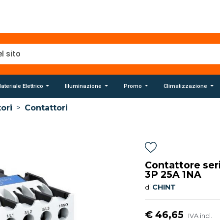
ateriale Elettrico
Illuminazione
Promo
Climatizzazione
tori
>
Contattori
Contattore ser
3P 25A 1NA
CHINT
di
€ 46,65
IVA incl.