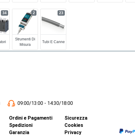
34
2
23
Strumenti Di
tori
Tubi E Canne
Misura
i
09:00/13:00 - 14:30/18:00
Ordini e Pagamenti
Sicurezza
Spedizioni
Cookies
Garanzia
Privacy