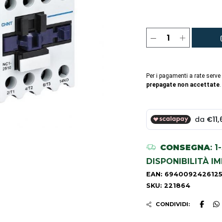
Per i pagamenti a rate serve
prepagate non accettate
.
CONSEGNA
: 
DISPONIBILITÀ I
EAN: 694009242612
SKU: 221864
CONDIVIDI: