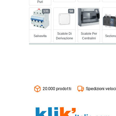
Puri
131
58
5
Scatole Di
Scatole Per
Salvavita
Seziona
Derivazione
Centralini
20.000 prodotti
Spedizioni veloc