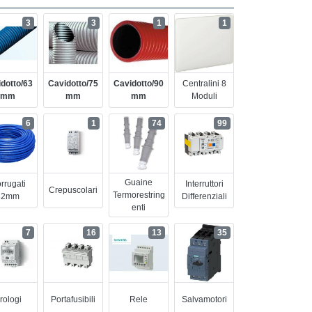
3
3
1
1
dotto/63
Cavidotto/75
Cavidotto/90
Centralini 8
Mm
Mm
Mm
Moduli
6
1
74
99
Guaine
rrugati
Interruttori
Crepuscolari
Termorestring
32mm
Differenziali
Enti
7
16
13
35
rologi
Portafusibili
Rele
Salvamotori