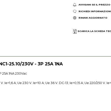
AVVISAMI SE IL PREZZO
RICHIEDI INFORMAZION
RIMANI AGGIORNATO
SCARICA LA SCHEDA TE
NC1-25.10/230V - 3P 25A 1NA
3P 25A 1NA 230Vac
V. Ie=1,6 A; Ue 230 V. Ie=10 A; Ue 36 V. DC-13; Ie=0,15 A; Ue 220/250 V.