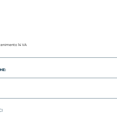
ntenimento 14 VA
HE:
CI